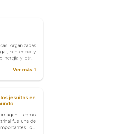
cas organizadas
zgar, sentenciar y
e herejía y otros
 en los territorios
Ver más
ias, cuyo nombre
dei, se originaron
 los jesuitas en
 mundo
a imagen como
trinal fue una de
importantes del
o (1545 – 1563;