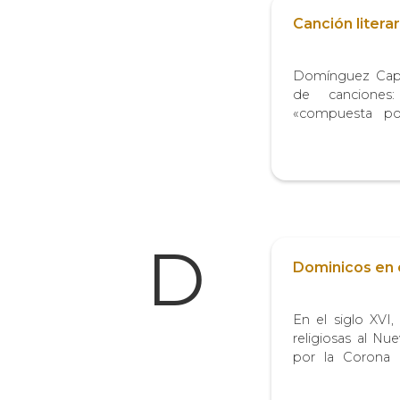
Canción literar
Domínguez Capar
de canciones
«compuesta por
generalmente
también una quin
versos-, sigue c
con una estrofa sim
D
Dominicos en e
En el siglo XVI,
religiosas al N
por la Corona 
continuar la mi
virreinatos. Si