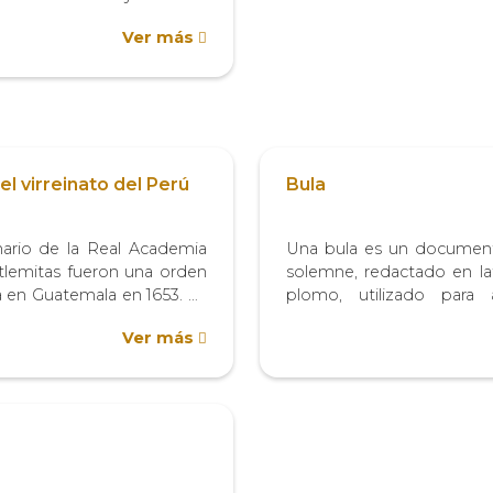
XVII, desplegaron su labor
Ver más
e conformaron la llamada
ica[2]. En realidad, esta
el virreinato del Perú
Bula
nario de la Real Academia
Una bula es un documento
etlemitas fueron una orden
solemne, redactado en lat
a en Guatemala en 1653. La
plomo, utilizado para
ada por Pedro San José
gobierno eclesiástico
Ver más
iginario de España. Otra
privilegios. Emitidas po
 se recoge es que el
Apostólica, estas constitu
tratan temas como n
dogmas...
o