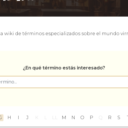
a wiki de términos especializados sobre el mundo virr
¿En qué término estás interesado?
G
H
I
J
K
L
LL
M
N
O
P
Q
R
S