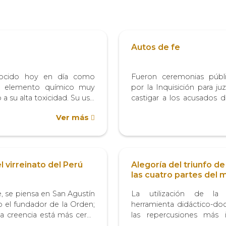
Autos de fe
nocido hoy en día como
Fueron ceremonias públi
n elemento químico muy
por la Inquisición para ju
a su alta toxicidad. Su uso
castigar a los acusados d
a antigüedad en diversas
delitos contra la fe católica
Ver más
americanas como europeas.
coloniales. Estas ceremon
es prehispánicas empleaban
proviene del latín actus fi
en...
l virreinato del Perú
Alegoría del triunfo de
las cuatro partes del
, se piensa en San Agustín
La utilización de l
el fundador de la Orden;
herramienta didáctico-doc
ta creencia está más cerca
las repercusiones más 
 agustiniana” que de la
largo Concilio de Trent