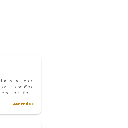
stablecidas en el
ona española,
stema de flotas
l comercio entre
Ver más
ericanas durante
o de este sistema