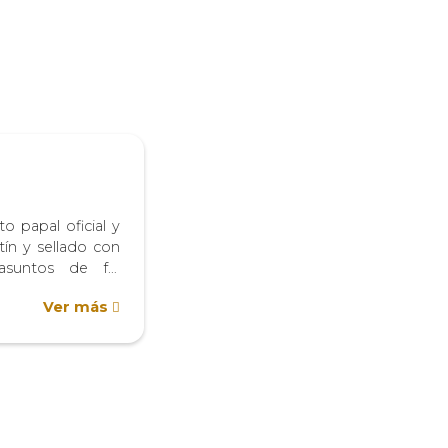
 papal oficial y
ín y sellado con
 asuntos de fe,
 o concesión de
Ver más
r la Cancillería
ciones pontificias
ombramientos,