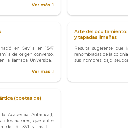
Ver más
a. A pesar de ello, la Orden
convocado por Pablo III
de...
Julio III y clausurado po
iglesia católica, enfrentada.
o
Arte del ocultamiento
y tapadas limeñas
ació en Sevilla en 1547
Resulta sugerente que l
amilia de origen converso.
renombradas de la colonia
en la llamada Universidad
sus nombres bajo seudón
o, donde obtuvo el grado
Clarinda. Probablemente, 
Ver más
rtes y Teología. Tras ello se
vincule con el arte del «d
..
«del mostrarse y no mostr
profusamente por...
rtica (poetas de)
la Academia Antártica[1]
n los autores, que entre
da del S. XVI y las tres