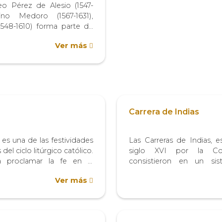
o Pérez de Alesio (1547-
no Medoro (1567-1631),
(1548-1610) forma parte de
pintores italianos que
Ver más
inato del Perú los lenguajes
 la escuela romana del
 durante el...
Carrera de Indias
 es una de las festividades
Las Carreras de Indias, e
el ciclo litúrgico católico.
siglo XVI por la Cor
ra proclamar la fe en la
consistieron en un si
e Cristo en la Eucaristía.
navales que monopolizó e
Ver más
n religiosa y cultural tuvo
España y sus colonias am
a, Bélgica,...
casi tres siglos. El núcle
era...