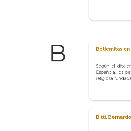
primeras del S. 
literaria y qu
Academia Antárt
denominación...
B
Betlemitas en 
Según el diccio
Española, los b
religiosa fundad
orden fue fund
Betancourt, or
acepción que
término...
Bitti, Bernard