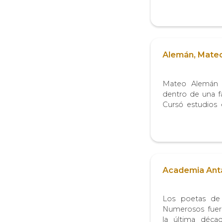
realidad históric
recibe el nombre 
Alemán, Mate
Mateo Alemán n
dentro de una f
Cursó estudios 
de Maese Rodrig
de bachiller en A
marchó a Alcalá a.
Academia Antá
Los poetas de 
Numerosos fuero
la última déca