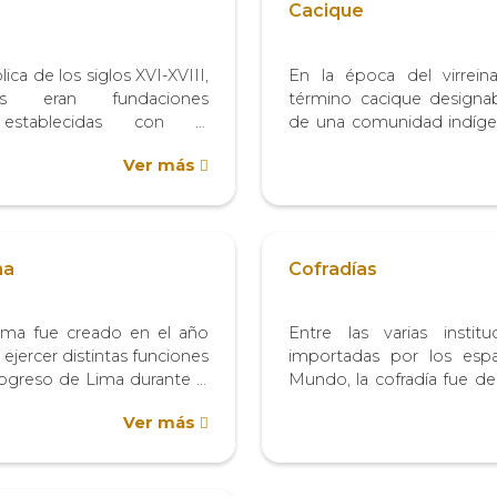
Cacique
lica de los siglos XVI-XVIII,
En la época del virrein
ías eran fundaciones
término cacique designaba
establecidas con el
de una comunidad indíge
brar misas y realizar otros
eran figuras de a
Ver más
le espiritual, los cuales se
desempeñaban un papel
ún las indicaciones del
organización social y 
po de obras...
pueblos. Según...
ma
Cofradías
ima fue creado en el año
Entre las varias instituc
e ejercer distintas funciones
importadas por los esp
progreso de Lima durante la
Mundo, la cofradía fue de
 Dichas funciones tenían un
entre la población coloni
Ver más
nistrativo, judicial y
todas las castas y es
institución contaba con...
participaron activame
esencia, la cofradía era...