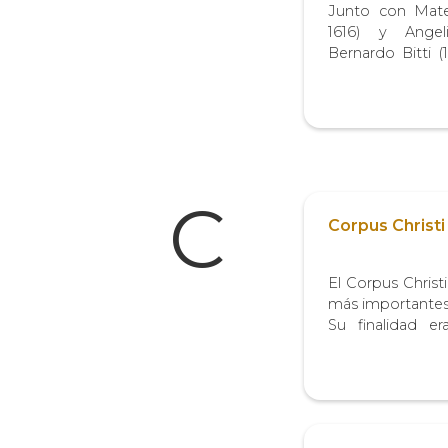
Junto con Mate
1616) y Angeli
Bernardo Bitti 
una tríada de 
trasladó al virre
figurativos de
manierismo tardío
C
Corpus Christi
El Corpus Christi
más importantes d
Su finalidad e
presencia real d
Esta manifestació
sus inicios en Liej