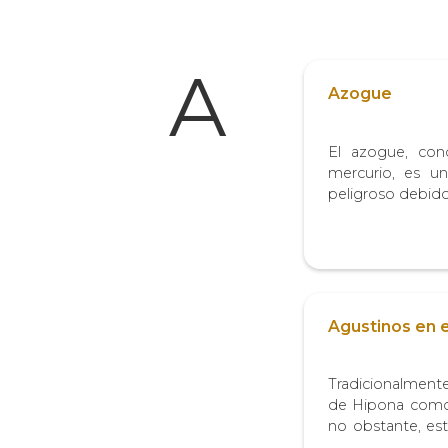
A
Azogue
El azogue, co
mercurio, es u
peligroso debido 
se remonta a l
culturas tanto 
Las civilizacion
el llimpi (o...
Agustinos en e
Tradicionalmente
de Hipona como 
no obstante, es
de la “leyenda