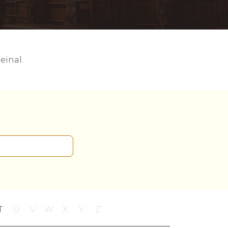
einal.
T
U
V
W
X
Y
Z