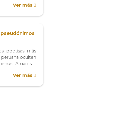
Ver más
, continuado por
r Pío IV[1]). La
..
: pseudónimos
as poetisas más
 peruana oculten
imos: Amarilis y
esta situación se
Ver más
ecir y no decir»,
arse» practicado