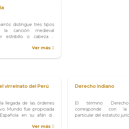
ia
rós distingue tres tipos
: la canción medieval
 estribillo o cabeza –
 una redondilla, pero
Ver más
tilla o una estrofa de tres
on una redondilla y termina
ilar a la...
l virreinato del Perú
Derecho indiano
 la llegada de las órdenes
El término Derech
uevo Mundo fue propiciada
corresponde con la
Española en su afán de
particular del estatuto jurí
sión evangelizadora en los
entonces llamadas Indias
Ver más
n embargo, la presencia de
también, de una instituci