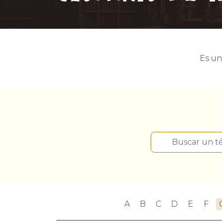
Es un
A
B
C
D
E
F