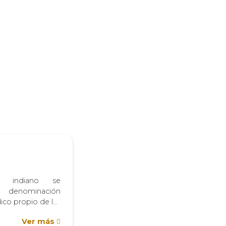
o indiano se
 denominación
dico propio de las
 Occidentales y,
Ver más
ón reinante desde