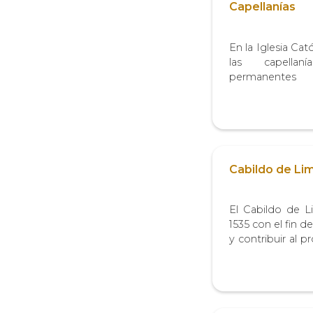
Capellanías
En la Iglesia Cató
las capellan
permanentes 
propósito de cele
servicios de índo
ejecutaban seg
fundador. Este ti
Cabildo de Li
El Cabildo de L
1535 con el fin d
y contribuir al 
época virreinal.
carácter admi
económico. Esta 