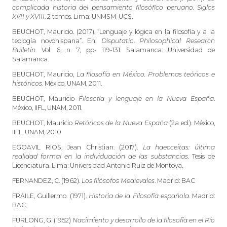
complicada historia del pensamiento filosófico peruano. Siglos
XVII y XVIII
. 2 tomos. Lima: UNMSM-UCS.
BEUCHOT, Mauricio. (2017). “Lenguaje y lógica en la filosofía y a la
teología novohispana”. En:
Disputatio
.
Philosophical Research
Bulletin
. Vol. 6, n. 7, pp- 119-131. Salamanca: Universidad de
Salamanca.
BEUCHOT, Mauricio,
La filosofía en México. Problemas teóricos e
históricos
. México, UNAM, 2011.
BEUCHOT, Mauricio
Filosofía y lenguaje en la Nueva España
.
México, IIFL, UNAM, 2011.
BEUCHOT, Mauricio
Retóricos de la Nueva España
(2a ed.). México,
IIFL, UNAM, 2010
EGOAVIL RIOS, Jean Christian. (2017).
La haecceitas: última
realidad formal en la individuación de las substancias
. Tesis de
Licenciatura. Lima: Universidad Antonio Ruiz de Montoya.
FERNANDEZ, C. (1962).
Los filósofos Medievales
. Madrid: BAC
FRAILE, Guillermo. (1971).
Historia de la Filosofía española
. Madrid:
BAC.
FURLONG, G. (1952)
Nacimiento y desarrollo de la filosofía en el Río