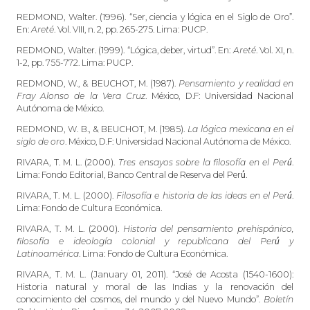
REDMOND, Walter. (1996). “Ser, ciencia y lógica en el Siglo de Oro”.
En:
Areté
. Vol. VIII, n. 2, pp. 265-275. Lima: PUCP.
REDMOND, Walter. (1999). “Lógica, deber, virtud”. En:
Areté
. Vol. XI, n.
1-2, pp. 755-772. Lima: PUCP.
REDMOND, W., & BEUCHOT, M. (1987).
Pensamiento y realidad en
Fray Alonso de la Vera Cruz
. México, D.F: Universidad Nacional
Autónoma de México.
REDMOND, W. B., & BEUCHOT, M. (1985).
La lógica mexicana en el
siglo de oro
. México, D.F: Universidad Nacional Autónoma de México.
RIVARA, T. M. L. (2000).
Tres ensayos sobre la filosofía en el Perú́
.
Lima: Fondo Editorial, Banco Central de Reserva del Perú́.
RIVARA, T. M. L. (2000).
Filosofía e historia de las ideas en el Perú́
.
Lima: Fondo de Cultura Económica.
RIVARA, T. M. L. (2000).
Historia del pensamiento prehispánico,
filosofía e ideología colonial y republicana del Perú́ y
Latinoamérica
. Lima: Fondo de Cultura Económica.
RIVARA, T. M. L. (January 01, 2011). “José de Acosta (1540-1600):
Historia natural y moral de las Indias y la renovación del
conocimiento del cosmos, del mundo y del Nuevo Mundo”.
Boletín