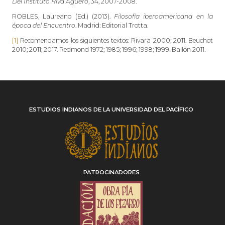
Del Instituto Riva Agüero
, 34, 2007-2008.
ROBLES, Laureano (Ed.) (2013).
Filosofía iberoamericana en la
época del Encuentro
. Madrid: Editorial Trotta.
[1]
Recomendamos los siguientes textos: Rivara 2000; 2011. Beuchot
2010; 2011; 2017. Redmond 1972; 1985; 1996; 1998; 1999. Ballón 2011.
ESTUDIOS INDIANOS DE LA UNIVERSIDAD DEL PACÍFICO
PATROCINADORES