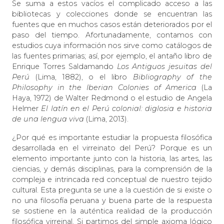
Se suma a estos vacíos el complicado acceso a las
bibliotecas y colecciones donde se encuentran las
fuentes que en muchos casos están deteriorados por el
paso del tiempo. Afortunadamente, contamos con
estudios cuya información nos sirve como catálogos de
las fuentes primarias; así, por ejemplo, el antaño libro de
Enrique Torres Saldamando
Los Antiguos jesuitas del
Perú
(Lima, 1882), o el libro
Bibliography of the
Philosophy in the Iberian Colonies of America
(La
Haya, 1972) de Walter Redmond o el estudio de Angela
Helmer
El latín en el Perú colonial: diglosia e historia
de una lengua viva
(Lima, 2013).
¿Por qué es importante estudiar la propuesta filosófica
desarrollada en el virreinato del Perú? Porque es un
elemento importante junto con la historia, las artes, las
ciencias, y demás disciplinas, para la comprensión de la
compleja e intrincada red conceptual de nuestro tejido
cultural. Esta pregunta se une a la cuestión de si existe o
no una filosofía peruana y buena parte de la respuesta
se sostiene en la auténtica realidad de la producción
filosófica virreinal. Si partimos del simple axioma lógico