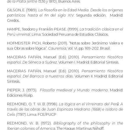
de la Plata (entre 1536 y 1810)
. Buenos Aires.
GILSON, E. (1989).
La filosofía en la Edad Media
.
Desde los orígenes
patrísticos hasta el fin del siglo XIV
. Segunda edición. Madrid:
Gredos.
HAMPE, Teodoro y Franklin PEASE. (1999).
La tradición clásica en el
Perú virreinal
. Lima: Sociedad Peruana de Estudios Clásicos.
HOFMEISTER PICH, Roberto (2011). “Notas sobre Jerónimo Valera e
sua Obras sobre lógica”.
Caurensia
, Vol. VI, pp. 169-202. Brasil.
MACEIRAS FAFIÁN, Manuel (Ed.) (2010).
Pensamiento filosófico
español. De Séneca a Suárez
. Volumen I. Madrid: Editorial Síntesis.
MACEIRAS FAFIÁN, Manuel (Ed.) (2010).
Pensamiento filosófico
español. Del Barroco a nuestros días
. Volumen II. Madrid: Editorial
Síntesis.
PIEPER, J. (1973).
Filosofía medieval y Mundo moderno
. Madrid:
Ediciones Rialp.
REDMOND, O. T. W. B. (1998).
La lógica en el Virreinato del Perú́: A
través de las obras de Juan Espinoza Medrano (1668) e Isidoro de
Celis (1787)
. Lima: FCE/PUCP
REDMOND, W. B. (1972).
Bibliography of the philosophy in the
Iberian colonies of America
. The Hague: Martinus Nijhoff.