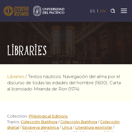
ES
EN
Libraries
Libraries
/
Textos náuticos: Navegación del alma por el
discurso de todas las edades del hombre (1600). Carta
al licenciado Miranda de Ron (1574)
Collection:
Philological Editions
Topics:
Colección Batihoja
/
Colección Batihoja
/
Colección
digital
/
Epopeya alegórica
/
Lírica
/
Literatura epistolar
/