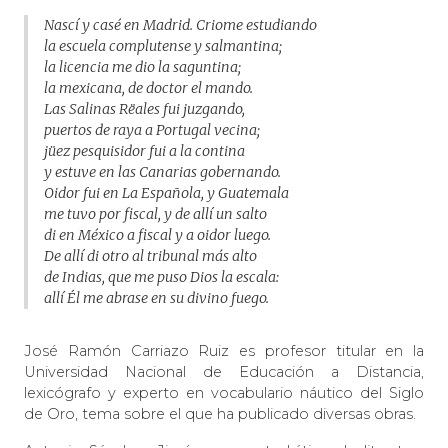
Nascí y casé en Madrid. Criome estudiando
la escuela complutense y salmantina;
la licencia me dio la saguntina;
la mexicana, de doctor el mando.
Las Salinas Rëales fui juzgando,
puertos de raya a Portugal vecina;
jüez pesquisidor fui a la contina
y estuve en las Canarias gobernando.
Oidor fui en La Española, y Guatemala
me tuvo por fiscal, y de allí un salto
di en México a fiscal y a oidor luego.
De allí di otro al tribunal más alto
de Indias, que me puso Dios la escala:
allí Él me abrase en su divino fuego.
José Ramón Carriazo Ruiz es profesor titular en la
Universidad Nacional de Educación a Distancia,
lexicógrafo y experto en vocabulario náutico del Siglo
de Oro, tema sobre el que ha publicado diversas obras.