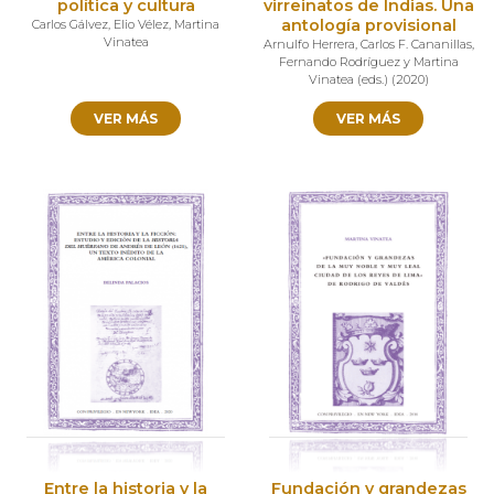
política y cultura
virreinatos de Indias. Una
antología provisional
Carlos Gálvez
,
Elio Vélez
,
Martina
Vinatea
Arnulfo Herrera
,
Carlos F. Cananillas
,
Fernando Rodríguez y Martina
Vinatea (eds.)
(
2020
)
VER MÁS
VER MÁS
Entre la historia y la
Fundación y grandezas