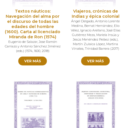
Textos náuticos:
Viajeros, crónicas de
Navegación del alma por
Indias y épica colonial
el discurso de todas las
Ángel Delgado
,
Antonio Lorente
Medina
,
Bernat Hernández
,
Elio
edades del hombre
Vélez
,
Ignacio Arellano
,
José Elías
(1600). Carta al licenciado
Gutiérrez Meza
,
Mariela Insúa y
Miranda de Ron (1574)
Jesús Menéndez Peláez (eds.)
,
Eugenio de Salazar
,
Jose Ramón
Martín Zulaica López
,
Martina
Carriazo y Antonio Sánchez Jiménez
Vinatea
,
Trinidad Barrera
(
2017
)
(eds.)
(
1574
,
1600
,
2018
)
VER MÁS
VER MÁS