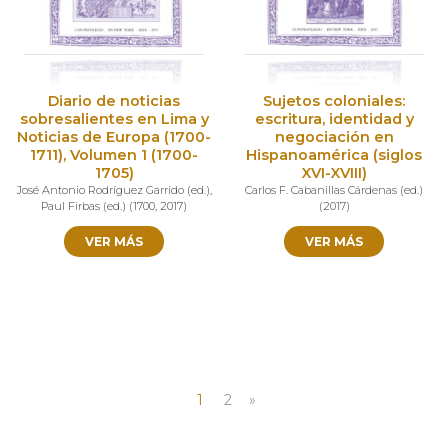
Diario de noticias
Sujetos coloniales:
sobresalientes en Lima y
escritura, identidad y
Noticias de Europa (1700-
negociación en
1711), Volumen 1 (1700-
Hispanoamérica (siglos
1705)
XVI-XVIII)
José Antonio Rodríguez Garrido (ed.)
,
Carlos F. Cabanillas Cárdenas (ed.)
Paul Firbas (ed.)
(
1700
,
2017
)
(
2017
)
VER MÁS
VER MÁS
1
2
»