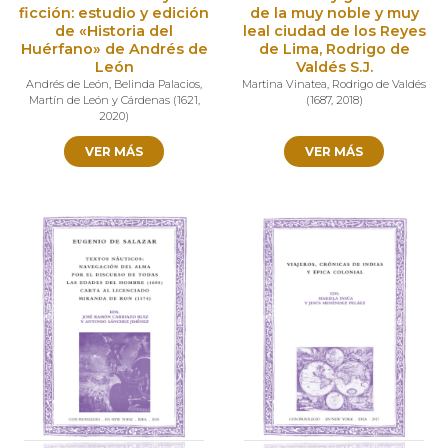
ficción: estudio y edición
de la muy noble y muy
de «Historia del
leal ciudad de los Reyes
Huérfano» de Andrés de
de Lima, Rodrigo de
León
Valdés S.J.
Andrés de León
,
Belinda Palacios
,
Martina Vinatea
,
Rodrigo de Valdés
Martín de León y Cárdenas
(
1621
,
(
1687
,
2018
)
2020
)
VER MÁS
VER MÁS