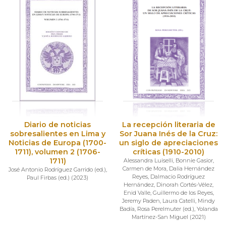
Diario de noticias
La recepción literaria de
sobresalientes en Lima y
Sor Juana Inés de la Cruz:
Noticias de Europa (1700-
un siglo de apreciaciones
1711), volumen 2 (1706-
críticas (1910-2010)
1711)
Alessandra Luiselli
,
Bonnie Gasior
,
Carmen de Mora
,
Dalia Hernández
José Antonio Rodríguez Garrido (ed.)
,
Reyes
,
Dalmacio Rodríguez
Paul Firbas (ed.)
(
2023
)
Hernández
,
Dinorah Cortés-Vélez
,
Enid Valle
,
Guillermo de los Reyes
,
Jeremy Paden
,
Laura Catelli
,
Mindy
Badía
,
Rosa Perelmuter (ed.)
,
Yolanda
Martínez-San Miguel
(
2021
)