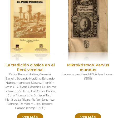
La tradición clásica en el
Mikrokósmos. Parvus
Perú virreinal
mundus
Carlos Ramos Núñez
,
Carmela
Laurens van Haecht Goidtsenhoven
Zanelli
,
Eduardo Hopkins
,
Estuardo
(
1579
)
Núñez
,
Francisco Stastny
,
Franklin
Pease G. Y.
,
Gorki Gonzales
,
Guillermo
Lohmann Villena
,
José Carlos Ballón
,
Julio Picasso
,
Luis Enrique Tord
,
María Luisa Rivara
,
Rafael Sánchez-
Concha
,
Ramón Mujica
,
Teodoro
Hampe (comp.)
(
1999
)
VER MÁS
VER MÁS