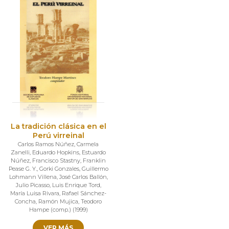
La tradición clásica en el
Perú virreinal
Carlos Ramos Núñez
,
Carmela
Zanelli
,
Eduardo Hopkins
,
Estuardo
Núñez
,
Francisco Stastny
,
Franklin
Pease G. Y.
,
Gorki Gonzales
,
Guillermo
Lohmann Villena
,
José Carlos Ballón
,
Julio Picasso
,
Luis Enrique Tord
,
María Luisa Rivara
,
Rafael Sánchez-
Concha
,
Ramón Mujica
,
Teodoro
Hampe (comp.)
(
1999
)
VER MÁS