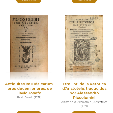
Antiquitarum Iudaicarum
I tre libri della Retorica
libros decem priores, de
d’Aristotele, traducidos
Flavio Josefo
por Alessandro
Piccolomini
Flavio Josefo
(
1539
)
Alessandro Piccolomini
,
Aristóteles
(
1571
)