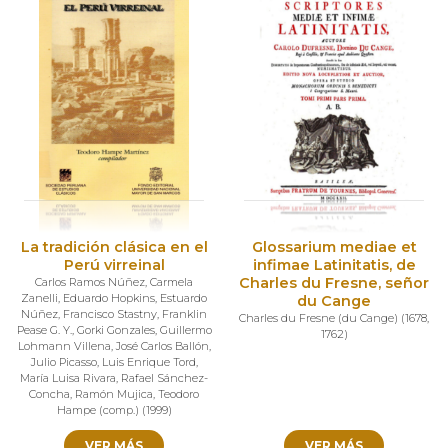
La tradición clásica en el
Glossarium mediae et
Perú virreinal
infimae Latinitatis, de
Charles du Fresne, señor
Carlos Ramos Núñez
,
Carmela
Zanelli
,
Eduardo Hopkins
,
Estuardo
du Cange
Núñez
,
Francisco Stastny
,
Franklin
Charles du Fresne (du Cange)
(
1678
,
Pease G. Y.
,
Gorki Gonzales
,
Guillermo
1762
)
Lohmann Villena
,
José Carlos Ballón
,
Julio Picasso
,
Luis Enrique Tord
,
María Luisa Rivara
,
Rafael Sánchez-
Concha
,
Ramón Mujica
,
Teodoro
Hampe (comp.)
(
1999
)
VER MÁS
VER MÁS