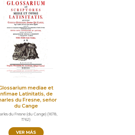
Glossarium mediae et
infimae Latinitatis, de
harles du Fresne, señor
du Cange
arles du Fresne (du Cange)
(
1678
,
1762
)
VER MÁS