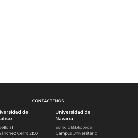
CONTÁCTENOS
iversidad del
Universidad de
cífico
Navarra
ellón I
Edificio Biblioteca
 Sánchez Cerro 2150
Campus Universitario