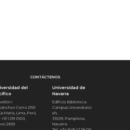
CONTÁCTENOS
iversidad del
Universidad de
cífico
Navarra
ellón I
Edificio Biblioteca
 Sánchez Cerro 2150
Campus Universitario
ús María, Lima, Perú
s/n,
: +51 1 219 0100,
31009, Pamplona,
exo 2659
Navarra
Tel.: +34 948 42 56 00,