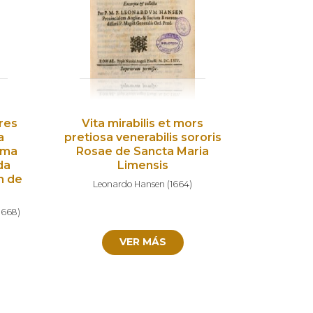
bres
Vita mirabilis et mors
a
pretiosa venerabilis sororis
oma
Rosae de Sancta Maria
da
Limensis
n de
Leonardo Hansen
(
1664
)
1668
)
VER MÁS