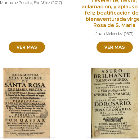
reverente, fiesta,
 Manrique Peralta
,
Elio Vélez
(
2017
)
aclamación, y aplauso 
feliz beatificación de
bienaventurada virg
Rosa de S. Maria
Juan Meléndez
(
1671
)
VER MÁS
VER MÁS