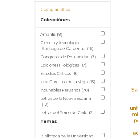
Limpiar filtros
Colecciónes
Amarilis
(8)
Ciencia y tecnología
(Santiago de Cárdenas)
(16)
Congresos de Peruanidad
(3)
Ediciones Filológicas
(17)
Estudios Críticos
(16)
Inca Garcilaso de la Vega
(13)
Sa
Incunables Peruanos
(70)
Letras de la Nueva España
(10)
uni
Letras del Reino de Chile
(2)
mi
p
Nueva Miscelánea Austral
Temas
(214)
ad
Publicaciones del Centro de
Biblioteca de la Universidad