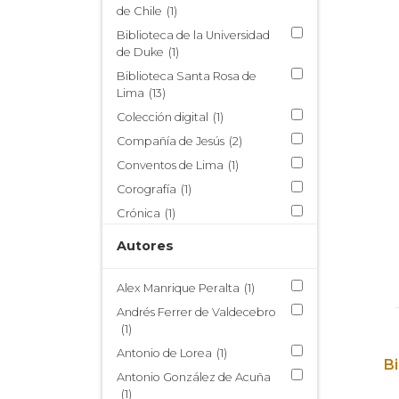
Estudios Indianos
(47)
de Chile
(1)
Santa Rosa de Lima
(16)
Biblioteca de la Universidad
de Duke
(1)
Biblioteca Santa Rosa de
Lima
(13)
Colección digital
(1)
Compañía de Jesús
(2)
Conventos de Lima
(1)
Corografía
(1)
Crónica
(1)
Descripción de Lima
(2)
Autores
Emblemática
(1)
Épica
(2)
Alex Manrique Peralta
(1)
Épica colonial
(2)
Andrés Ferrer de Valdecebro
(1)
Escritura conventual
(1)
Antonio de Lorea
(1)
Escritura femenina
(1)
B
Antonio González de Acuña
Estudios coloniales
(1)
(1)