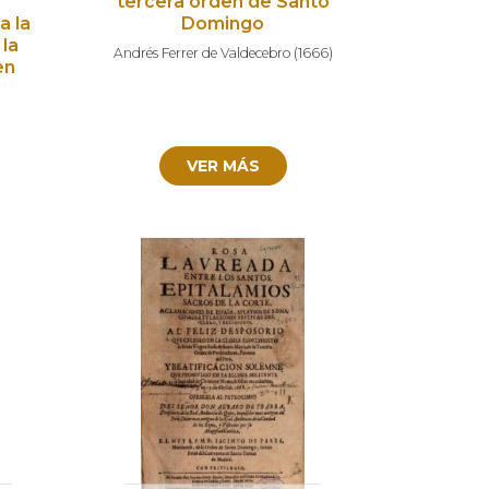
tercera orden de Santo
a la
Domingo
 la
Andrés Ferrer de Valdecebro
(
1666
)
en
VER MÁS