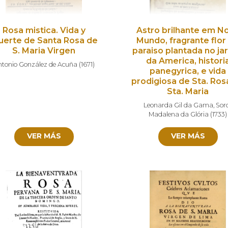
Rosa mistica. Vida y
Astro brilhante em N
erte de Santa Rosa de
Mundo, fragrante flor
S. Maria Virgen
paraiso plantada no ja
da America, histori
ntonio González de Acuña
(
1671
)
panegyrica, e vida
prodigiosa de Sta. Ros
Sta. Maria
Leonarda Gil da Gama
,
Sor
Madalena da Glória
(
1733
)
VER MÁS
VER MÁS