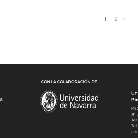
1
2
»
CON LA COLABORACIÓN DE
Un
Pa
ES
Pab
Jr.
Jes
Tel.
an