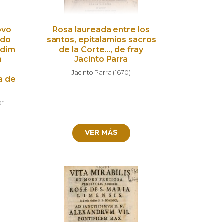
ovo
Rosa laureada entre los
 do
santos, epitalamios sacros
rdim
de la Corte…, de fray
a
Jacinto Parra
Jacinto Parra
(
1670
)
a de
or
VER MÁS