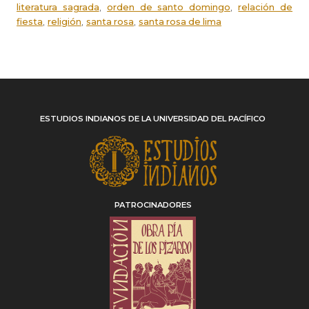
,
,
literatura sagrada
orden de santo domingo
relación de
,
,
,
fiesta
religión
santa rosa
santa rosa de lima
ESTUDIOS INDIANOS DE LA UNIVERSIDAD DEL PACÍFICO
PATROCINADORES