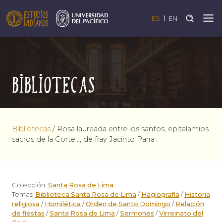
ES
EN
Bibliotecas
Bibliotecas
/
Rosa laureada entre los santos, epitalamios
sacros de la Corte…, de fray Jacinto Parra
Colección:
Santa Rosa de Lima
Temas:
Biblioteca Santa Rosa de Lima
/
Hagiografía
/
Historia
religiosa
/
Homilética
/
Orden de Santo Domingo
/
Relación
de fiestas
/
Santa Rosa de Lima
/
Sermones
/
Virreinato del