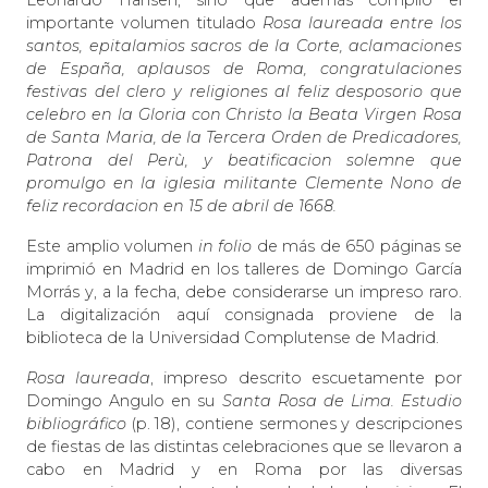
Leonardo Hansen, sino que además compiló el
importante volumen titulado
Rosa laureada entre los
santos, epitalamios sacros de la Corte, aclamaciones
de España, aplausos de Roma, congratulaciones
festivas del clero y religiones al feliz desposorio que
celebro en la Gloria con Christo la Beata Virgen Rosa
de Santa Maria, de la Tercera Orden de Predicadores,
Patrona del Perù, y beatificacion solemne que
promulgo en la iglesia militante Clemente Nono de
feliz recordacion en 15 de abril de 1668.
Este amplio volumen
in folio
de más de 650 páginas se
imprimió en Madrid en los talleres de Domingo García
Morrás y, a la fecha, debe considerarse un impreso raro.
La digitalización aquí consignada proviene de la
biblioteca de la Universidad Complutense de Madrid.
Rosa laureada
, impreso descrito escuetamente por
Domingo Angulo en su
Santa Rosa de Lima. Estudio
bibliográfico
(p. 18), contiene sermones y descripciones
de fiestas de las distintas celebraciones que se llevaron a
cabo en Madrid y en Roma por las diversas