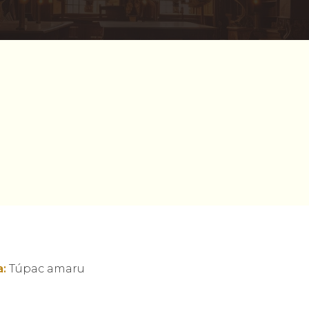
:
Túpac amaru