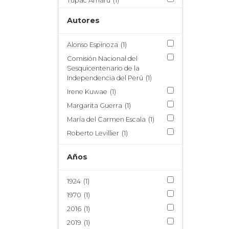
Túpac Amaru
(1)
Vaca de Castro
(1)
Autores
Virreinato del Perú
(2)
Virrey Francisco de Toledo
(1)
Alonso Espinoza
(1)
Virreyes del Perú
(1)
Comisión Nacional del
Sesquicentenario de la
Independencia del Perú
(1)
Irene Kuwae
(1)
Margarita Guerra
(1)
María del Carmen Escala
(1)
Roberto Levillier
(1)
Años
1924
(1)
1970
(1)
2016
(1)
2019
(1)