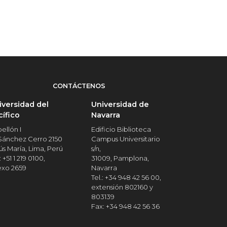
CONTÁCTENOS
iversidad del
Universidad de
cífico
Navarra
ellón I
Edificio Biblioteca
 Sánchez Cerro 2150
Campus Universitario
ús María, Lima, Perú
s/n,
: +51 1 219 0100,
31009, Pamplona,
exo 2659
Navarra
Tel.: +34 948 42 56 00,
extensión 802160 y
803139
Fax: +34 948 42 56 36