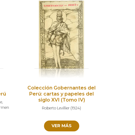
Colección Gobernantes del
erú
Perú: cartas y papeles del
siglo XVI (Tomo IV)
ae
,
armen
Roberto Levillier
(
1924
)
VER MÁS