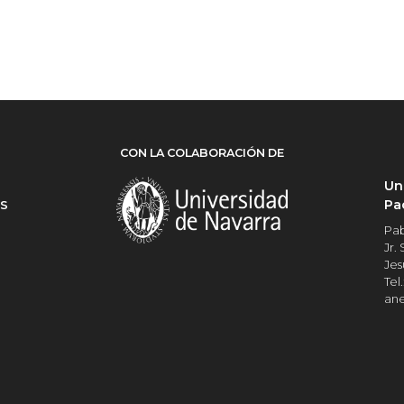
CON LA COLABORACIÓN DE
Un
Pa
ES
Pab
Jr.
Jes
Tel.
an