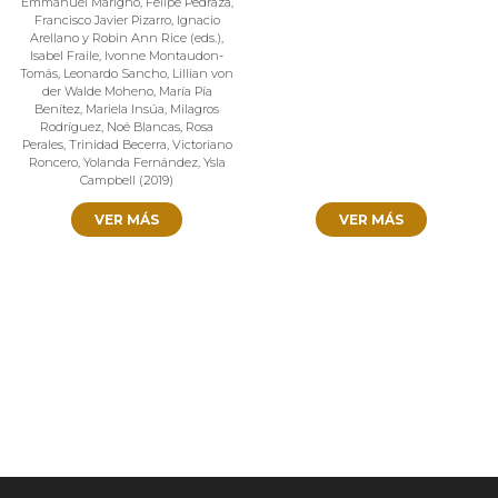
Emmanuel Marigno
,
Felipe Pedraza
,
Francisco Javier Pizarro
,
Ignacio
Arellano y Robin Ann Rice (eds.)
,
Isabel Fraile
,
Ivonne Montaudon-
Tomás
,
Leonardo Sancho
,
Lillian von
der Walde Moheno
,
María Pía
Benítez
,
Mariela Insúa
,
Milagros
Rodríguez
,
Noé Blancas
,
Rosa
Perales
,
Trinidad Becerra
,
Victoriano
Roncero
,
Yolanda Fernández
,
Ysla
Campbell
(
2019
)
VER MÁS
VER MÁS