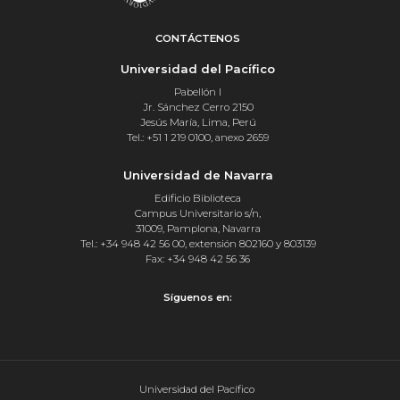
CONTÁCTENOS
Universidad del Pacífico
Pabellón I
Jr. Sánchez Cerro 2150
Jesús María, Lima, Perú
Tel.: +51 1 219 0100, anexo 2659
Universidad de Navarra
Edificio Biblioteca
Campus Universitario s/n,
31009, Pamplona, Navarra
Tel.: +34 948 42 56 00, extensión 802160 y 803139
Fax: +34 948 42 56 36
Síguenos en:
Universidad del Pacífico