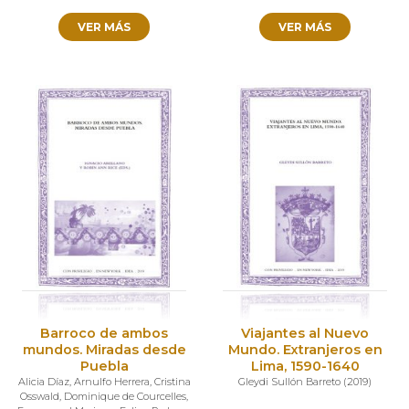
VER MÁS
VER MÁS
Barroco de ambos
Viajantes al Nuevo
mundos. Miradas desde
Mundo. Extranjeros en
Puebla
Lima, 1590-1640
Alicia Díaz
,
Arnulfo Herrera
,
Cristina
Gleydi Sullón Barreto
(
2019
)
Osswald
,
Dominique de Courcelles
,