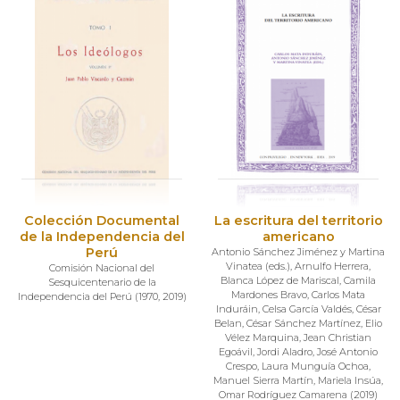
Colección Documental
La escritura del territorio
de la Independencia del
americano
Perú
Antonio Sánchez Jiménez y Martina
Vinatea (eds.)
,
Arnulfo Herrera
,
Comisión Nacional del
Blanca López de Mariscal
,
Camila
Sesquicentenario de la
Mardones Bravo
,
Carlos Mata
Independencia del Perú
(
1970
,
2019
)
Induráin
,
Celsa García Valdés
,
César
Belan
,
César Sánchez Martínez
,
Elio
Vélez Marquina
,
Jean Christian
Egoávil
,
Jordi Aladro
,
José Antonio
Crespo
,
Laura Munguía Ochoa
,
Manuel Sierra Martín
,
Mariela Insúa
,
Omar Rodríguez Camarena
(
2019
)