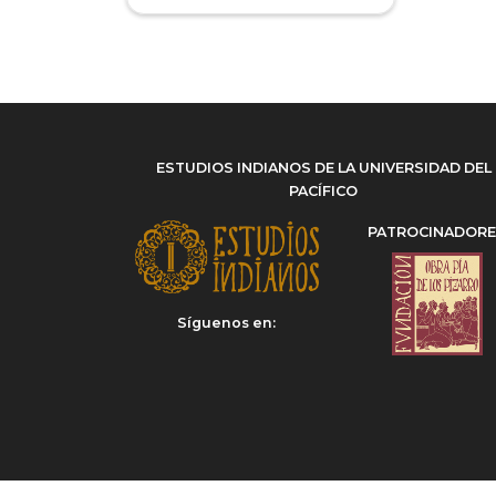
(1)
Manuel Sierra Martín
(1)
Virreinato del Perú
(1)
Mariela Insúa
(1)
Omar Rodríguez Camarena
(1)
ESTUDIOS INDIANOS DE LA UNIVERSIDAD DEL
PACÍFICO
PATROCINADOR
Síguenos en: