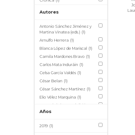
Crónica
(1)
J
Crónica de Indias
(1)
Lau
Autores
Demografía y territorio
(1)
Escritura conventual
(1)
Antonio Sánchez Jiménez y
Martina Vinatea (eds.)
(1)
Filosofía virreinal
(1)
Arnulfo Herrera
(1)
Hagiografía
(1)
Blanca López de Mariscal
(1)
Historia
(1)
Camila Mardones Bravo
(1)
Historia religiosa
(1)
Carlos Mata Induráin
(1)
Jerónimo de Valera
(1)
Celsa García Valdés
(1)
Literatura novohispana
(1)
César Belan
(1)
Literatura sacra
(1)
César Sánchez Martínez
(1)
Pintura mural
(1)
Elio Vélez Marquina
(1)
Publicaciones PEI
(1)
Jean Christian Egoávil
(1)
San Martín de Porres
(1)
Años
Jordi Aladro
(1)
Sor Juana Inés de la Cruz
(1)
José Antonio Crespo
(1)
Topografía
(1)
2019
(1)
Laura Munguía Ochoa
(1)
Virreinato de Nueva España