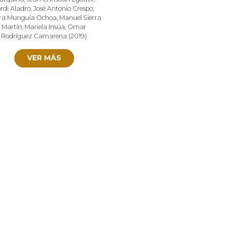
ordi Aladro
,
José Antonio Crespo
,
ra Munguía Ochoa
,
Manuel Sierra
Martín
,
Mariela Insúa
,
Omar
Rodríguez Camarena
(
2019
)
VER MÁS