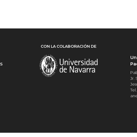
CON LA COLABORACIÓN DE
Un
Pa
ES
Pab
Jr.
Jes
Tel.
an