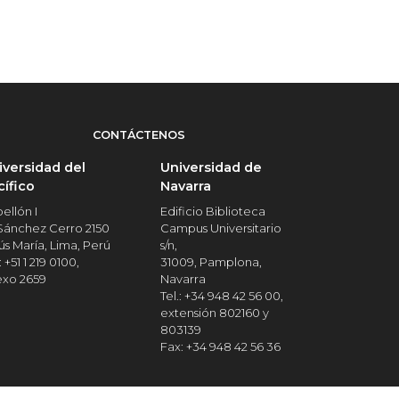
CONTÁCTENOS
iversidad del
Universidad de
cífico
Navarra
ellón I
Edificio Biblioteca
 Sánchez Cerro 2150
Campus Universitario
ús María, Lima, Perú
s/n,
: +51 1 219 0100,
31009, Pamplona,
exo 2659
Navarra
Tel.: +34 948 42 56 00,
extensión 802160 y
803139
Fax: +34 948 42 56 36