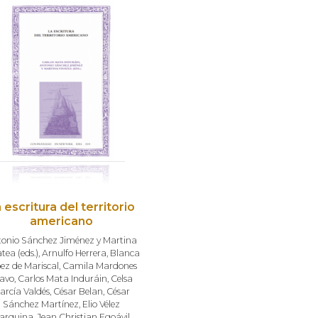
 escritura del territorio
americano
onio Sánchez Jiménez y Martina
tea (eds.)
,
Arnulfo Herrera
,
Blanca
ez de Mariscal
,
Camila Mardones
avo
,
Carlos Mata Induráin
,
Celsa
arcía Valdés
,
César Belan
,
César
Sánchez Martínez
,
Elio Vélez
arquina
,
Jean Christian Egoávil
,