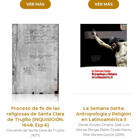
VER MÁS
VER MÁS
Proceso de fe de las
La Semana Santa:
religiosas de Santa Clara
Antropología y Religión
de Trujillo (INQUISICIÓN,
en Latinoamérica II
1648, Exp.6)
David Álvarez Cineira
,
José Luis
Alonso Ponga
,
Pablo Tirado Marro
,
Convento de Santa Clara de Trujillo
Pilar Panero García
(
2010
)
(
1677
)