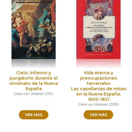
Cielo, infierno y
Vida eterna y
purgatorio durante el
preocupaciones
virreinato de la Nueva
terrenales
España
Las capellanías de misas
en la Nueva España,
Gisela von Wobeser
(
2011
)
1600-1821
Gisela von Wobeser
(
2005
)
VER MÁS
VER MÁS