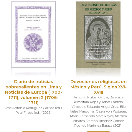
Diario de noticias
Devociones religiosas en
sobresalientes en Lima y
México y Perú. Siglos XVI-
Noticias de Europa (1700-
XVIII
1711), volumen 2 (1706-
Antonio Rubial García
,
Berenice
Alcántara Rojas y Adán Cabrera
1711)
Vázquez
,
Eduardo Ángel Cruz
,
Elio
José Antonio Rodríguez Garrido (ed.)
,
Vélez Marquina
,
Gisela von Wobeser
,
Paul Firbas (ed.)
(
2023
)
María Fernanda Mora Reyes
,
Martina
Vinatea
,
Ramón Jiménez Gómez
,
Rodrigo Martínez Baracs
(
2021
)