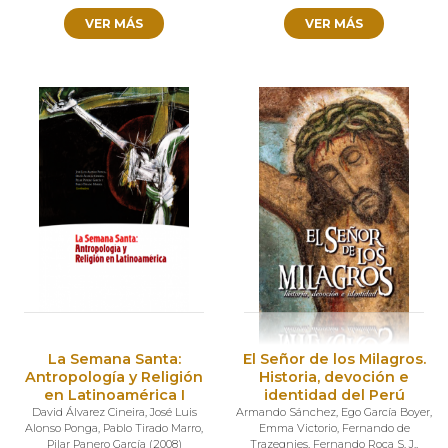
VER MÁS
VER MÁS
La Semana Santa:
El Señor de los Milagros.
Antropología y Religión
Historia, devoción e
en Latinoamérica I
identidad del Perú
David Álvarez Cineira
,
José Luis
Armando Sánchez
,
Ego García Boyer
,
Alonso Ponga
,
Pablo Tirado Marro
,
Emma Victorio
,
Fernando de
Pilar Panero García
(
2008
)
Trazegnies
,
Fernando Roca S. J.
,