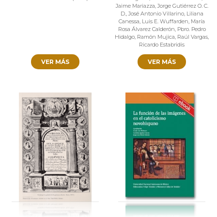
Jaime Mariazza
,
Jorge Gutiérrez O. C.
D.
,
José Antonio Villarino
,
Liliana
Canessa
,
Luis E. Wuffarden
,
María
Rosa Álvarez Calderón
,
Pbro. Pedro
Hidalgo
,
Ramón Mujica
,
Raúl Vargas
,
Ricardo Estabridis
VER MÁS
VER MÁS