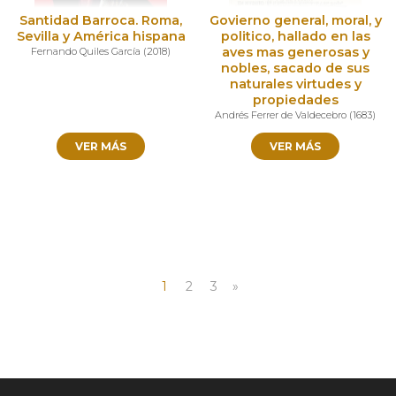
Santidad Barroca. Roma,
Govierno general, moral, y
Sevilla y América hispana
politico, hallado en las
aves mas generosas y
Fernando Quiles García
(
2018
)
nobles, sacado de sus
naturales virtudes y
propiedades
Andrés Ferrer de Valdecebro
(
1683
)
VER MÁS
VER MÁS
1
2
3
»