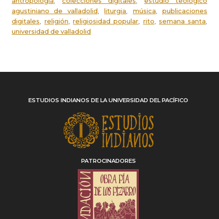
,
,
antropología
colecciones digitales
estudio teológico
,
,
,
agustiniano de valladolid
liturgia
música
publicaciones
,
,
,
,
,
digitales
religión
religiosidad popular
rito
semana santa
universidad de valladolid
ESTUDIOS INDIANOS DE LA UNIVERSIDAD DEL PACÍFICO
PATROCINADORES