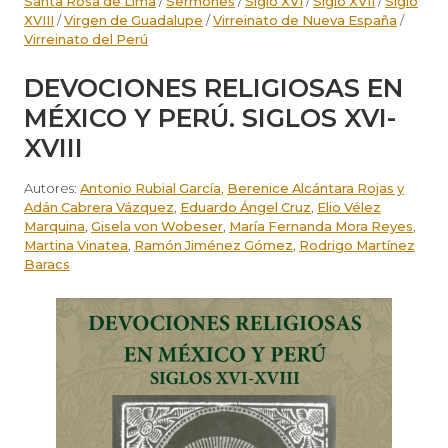
Santa Rosa de Lima
/
Sermones
/
Siglo XVI
/
Siglo XVII
/
Siglo
XVIII
/
Virgen de Guadalupe
/
Virreinato de Nueva España
/
Virreinato del Perú
DEVOCIONES RELIGIOSAS EN
MÉXICO Y PERÚ. SIGLOS XVI-
XVIII
Autores:
Antonio Rubial García
,
Berenice Alcántara Rojas y
Adán Cabrera Vázquez
,
Eduardo Ángel Cruz
,
Elio Vélez
Marquina
,
Gisela von Wobeser
,
María Fernanda Mora Reyes
,
Martina Vinatea
,
Ramón Jiménez Gómez
,
Rodrigo Martínez
Baracs