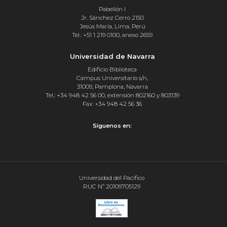
Pabellón I
Jr. Sánchez Cerro 2150
Jesús María, Lima, Perú
Tel.: +51 1 219 0100, anexo 2659
Universidad de Navarra
Edificio Biblioteca
Campus Universitario s/n,
31009, Pamplona, Navarra
Tel.: +34 948 42 56 00, extensión 802160 y 803139
Fax: +34 948 42 56 36
Síguenos en:
Universidad del Pacífico
RUC Nº 20109705129