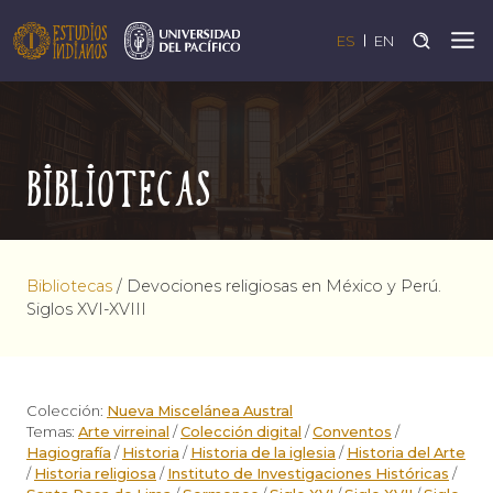
ES
EN
Bibliotecas
Bibliotecas
/
Devociones religiosas en México y Perú.
Siglos XVI-XVIII
Colección:
Nueva Miscelánea Austral
Temas:
Arte virreinal
/
Colección digital
/
Conventos
/
Hagiografía
/
Historia
/
Historia de la iglesia
/
Historia del Arte
/
Historia religiosa
/
Instituto de Investigaciones Históricas
/