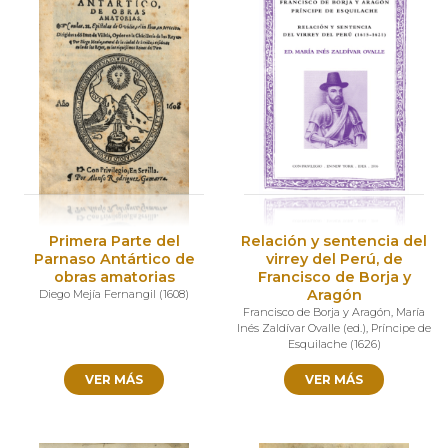
Primera Parte del
Relación y sentencia del
Parnaso Antártico de
virrey del Perú, de
obras amatorias
Francisco de Borja y
Aragón
Diego Mejía Fernangil
(
1608
)
Francisco de Borja y Aragón
,
María
Inés Zaldívar Ovalle (ed.)
,
Príncipe de
Esquilache
(
1626
)
VER MÁS
VER MÁS