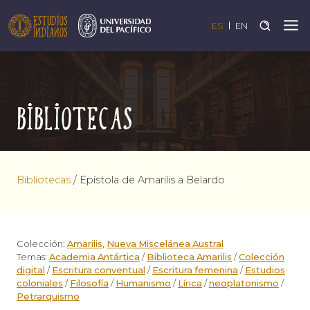
ES
EN
Bibliotecas
Bibliotecas
/
Epístola de Amarilis a Belardo
Colección:
Amarilis
,
Nueva Miscelánea Austral
Temas:
Academia Antártica
/
Biblioteca Amarilis
/
Colección
digital
/
Escritura conventual
/
Escritura femenina
/
Estudios
coloniales
/
Filosofía
/
Humanismo
/
Lírica
/
neoplatonismo
/
Petrarquismo