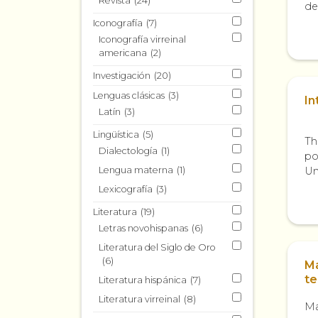
Revista
(24)
de
(U
Iconografía
(7)
(B
Iconografía virreinal
americana
(2)
Investigación
(20)
Lenguas clásicas
(3)
In
Latín
(3)
Lingüística
(5)
Th
Dialectología
(1)
po
Lengua materna
(1)
Un
te
Lexicografía
(3)
pr
Literatura
(19)
Letras novohispanas
(6)
Literatura del Siglo de Oro
(6)
Ma
te
Literatura hispánica
(7)
Literatura virreinal
(8)
Ma