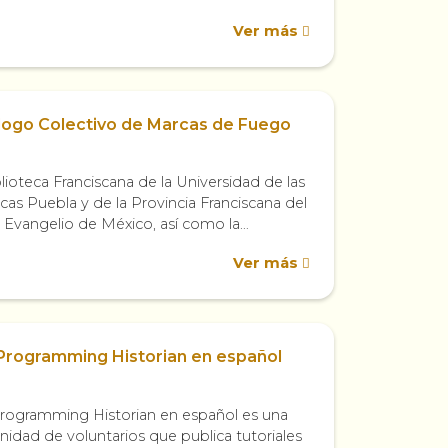
arse incansablemente al bien común de la
Ver más
ad...
logo Colectivo de Marcas de Fuego
lioteca Franciscana de la Universidad de las
cas Puebla y de la Provincia Franciscana del
 Evangelio de México, así como la
teca Histórica José María Lafragua...
Ver más
Programming Historian en español
rogramming Historian en español es una
idad de voluntarios que publica tutoriales