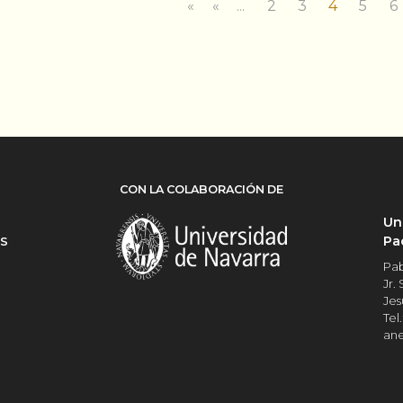
«
«
...
2
3
4
5
6
CON LA COLABORACIÓN DE
Un
Pa
ES
Pab
Jr.
Jes
Tel.
an