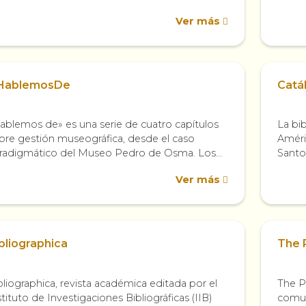
 1537 y el agotamiento de los...
dedic
Ver más
socied
HablemosDe
Catá
ablemos de» es una serie de cuatro capítulos
La bib
bre gestión museográfica, desde el caso
Améri
radigmático del Museo Pedro de Osma. Los
Santo
deos que la componen narran, desde
Biblio
Ver más
erentes...
bliographica
The 
bliographica, revista académica editada por el
The P
stituto de Investigaciones Bibliográficas (IIB)
comun