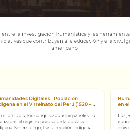
entre la investigación humanística y las herramientas
niciativas que contribuyan a la educación y a la divulg
americano.
manidades Digitales | Población
Human
dígena en el Virreinato del Perú (1520 –
en el
30)
 un principio, los conquistadores españoles no
Los j
iorizaban el registro preciso de la población
educa
dígena. Sin embargo, tras la rebelión indígena
indiv