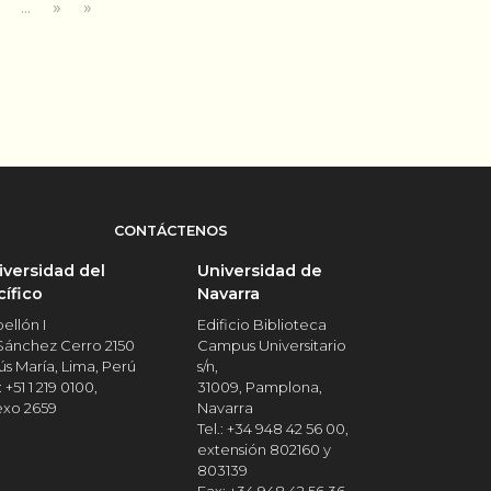
...
»
»
CONTÁCTENOS
iversidad del
Universidad de
cífico
Navarra
ellón I
Edificio Biblioteca
 Sánchez Cerro 2150
Campus Universitario
ús María, Lima, Perú
s/n,
: +51 1 219 0100,
31009, Pamplona,
exo 2659
Navarra
Tel.: +34 948 42 56 00,
extensión 802160 y
803139
Fax: +34 948 42 56 36