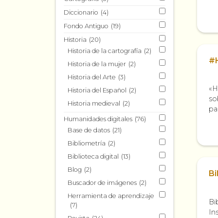
de
Diccionario
(4)
Fondo Antiguo
(19)
Historia
(20)
Historia de la cartografía
(2)
#
Historia de la mujer
(2)
Historia del Arte
(3)
«H
Historia del Español
(2)
so
Historia medieval
(2)
pa
ví
Humanidades digitales
(76)
dif
Base de datos
(21)
Bibliometría
(2)
Biblioteca digital
(13)
Blog
(2)
Bi
Buscador de imágenes
(2)
Herramienta de aprendizaje
Bi
(7)
In