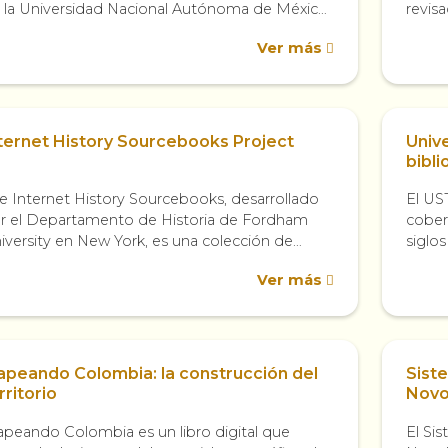
 la Universidad Nacional Autónoma de México
revis
NAM) y la Biblioteca Nacional de México
quier
Ver más
NM), publica artículos...
herram
ternet History Sourcebooks Project
Unive
bibli
e Internet History Sourcebooks, desarrollado
El US
r el Departamento de Historia de Fordham
cober
iversity en New York, es una colección de
siglos
xtos históricos de dominio público que son
Europa
Ver más
esentados...
peando Colombia: la construcción del
Siste
rritorio
Novo
peando Colombia es un libro digital que
El Sis