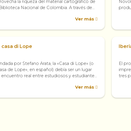
rovecha la riqueza del material cartográfico de
Novoh
 Biblioteca Nacional de Colombia. A través de
produc
s mapas nos invita a pensar...
períod
Ver más
Propo
 casa di Lope
Iber
ndada por Stefano Arata, la «Casa di Lope» (o
El pro
asa de Lope», en español) debía ser un lugar
impre
 encuentro real entre estudiosos y estudiantes
tres p
teresados en el...
Esta 
Ver más
impres