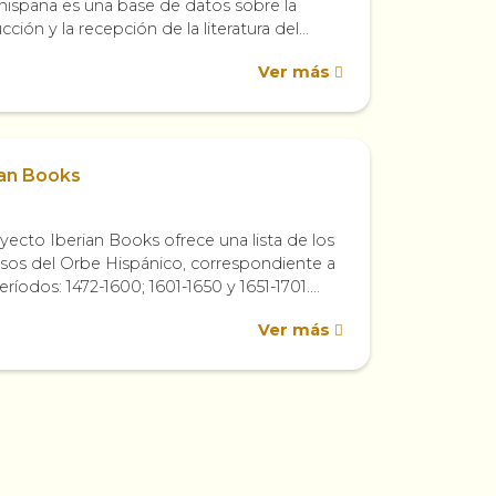
ispana es una base de datos sobre la
ción y la recepción de la literatura del
o virreinal mexicano (1521-1821).
Ver más
rciona descripciones...
ian Books
yecto Iberian Books ofrece una lista de los
sos del Orbe Hispánico, correspondiente a
eríodos: 1472-1600; 1601-1650 y 1651-1701.
base de datos reúne actualmente 131.000
Ver más
os...