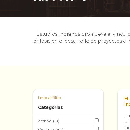
Estudios Indianos promueve el vínculo 
énfasis en el desarrollo de proyectos e i
Limpiar filtro
Hu
in
Categorías
16
En
pr
Archivo
(10)
in
Cartografía
(3)