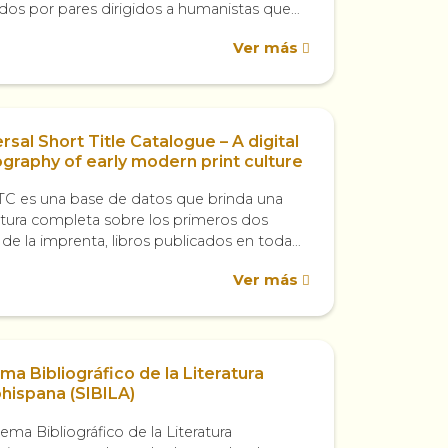
ados por pares dirigidos a humanistas que
an aprender una amplia gama de
Ver más
ientas digitales,...
rsal Short Title Catalogue – A digital
ography of early modern print culture
TC es una base de datos que brinda una
tura completa sobre los primeros dos
 de la imprenta, libros publicados en toda
 hasta 1650. Localiza...
Ver más
ma Bibliográfico de la Literatura
hispana (SIBILA)
tema Bibliográfico de la Literatura