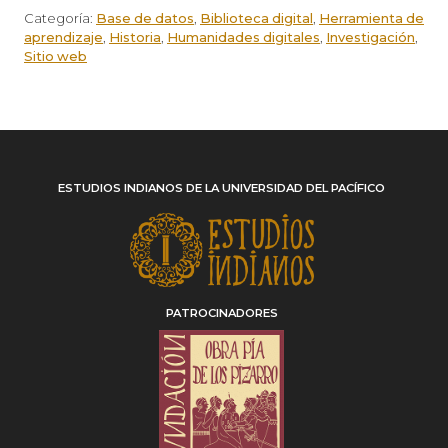
Categoría:
Base de datos
,
Biblioteca digital
,
Herramienta de
aprendizaje
,
Historia
,
Humanidades digitales
,
Investigación
,
Sitio web
ESTUDIOS INDIANOS DE LA UNIVERSIDAD DEL PACÍFICO
PATROCINADORES