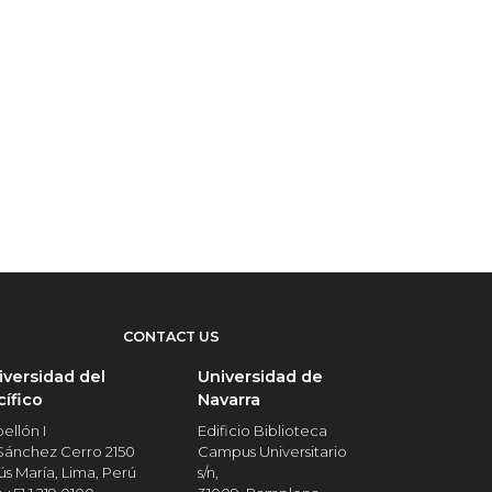
CONTACT US
iversidad del
Universidad de
cífico
Navarra
ellón I
Edificio Biblioteca
 Sánchez Cerro 2150
Campus Universitario
ús María, Lima, Perú
s/n,