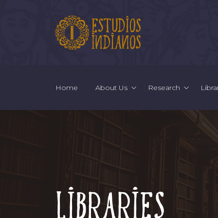
Home
About Us
Research
Libra
Libraries