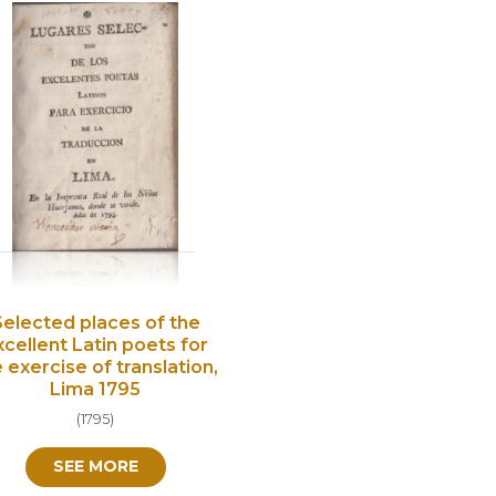
Selected places of the
xcellent Latin poets for
 exercise of translation,
Lima 1795
(
1795
)
SEE MORE