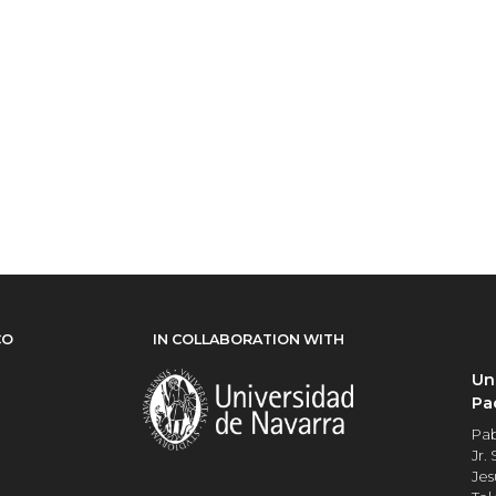
CO
IN COLLABORATION WITH
Un
Pa
Pab
Jr.
Jes