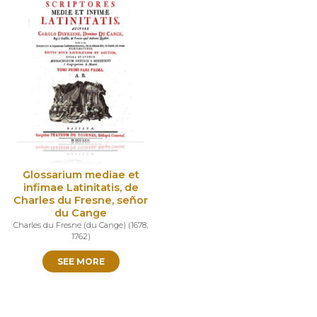
Glossarium mediae et
infimae Latinitatis, de
Charles du Fresne, señor
du Cange
Charles du Fresne (du Cange)
(
1678
,
1762
)
SEE MORE