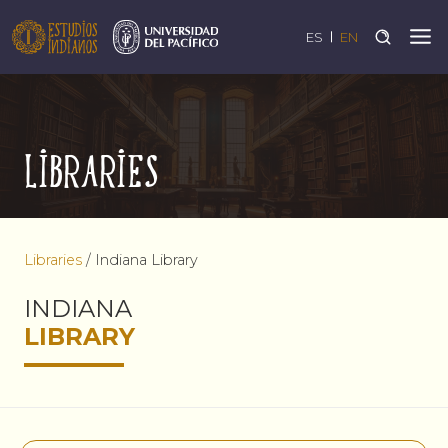
ES
EN
Libraries
Libraries
/
Indiana Library
INDIANA
LIBRARY