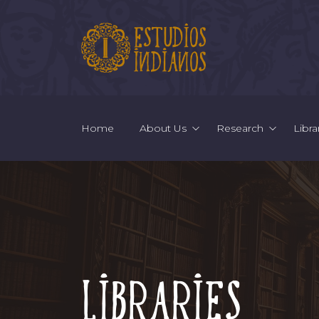
Home
About Us
Research
Libra
Libraries