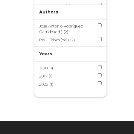
Lima virreinal
(2)
Authors
Material didáctico
(1)
Publicaciones PEI
(2)
José Antonio Rodríguez
Publicaciones periódicas
(2)
Garrido (ed.)
(2)
Universidad del Pacífico
(1)
Paul Firbas (ed.)
(2)
Vida cotidiana
(1)
Years
Virreinato del Perú
(2)
1700
(1)
2017
(1)
2023
(1)