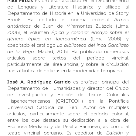
Paul Firbas
es profesor asociado en el Departamento
de Lenguas y Literatura Hispánica y afiliado al
Departamento de Historia en la Universidad de Stony
Brook. Ha editado el poema colonial
Armas
antárticas
de Juan de Miramontes Zuázola (Lima,
2006), el volumen
Épica y colonia: ensayo sobre el
género épico en Iberoamérica
(Lima, 2008) y
coeditado el catálogo
La biblioteca del Inca Garcilaso
de la Vega
(Madrid, 2016). Ha publicado numerosos
artículos sobre textos del período virreinal,
particularmente del área andina, y sobre la circulación
transatlántica de noticias en la modernidad temprana.
José A. Rodríguez Garrido
es profesor principal del
Departamento de Humanidades y director del Grupo
de Investigación y Edición de Textos Coloniales
Hispanoamericanos (GRIETCOH) en la Pontificia
Universidad Católica del Perú. Autor de múltiples
artículos, particularmente sobre el período colonial,
entre los que destaca su dedicación a la obra de
Espinosa Medrano y de Peralta Barnuevo, así como al
teatro virreinal peruano. Es coeditor de
Edición y