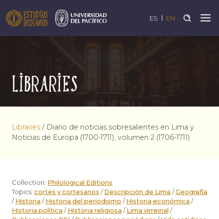
ES
EN
Libraries
Libraries
/
Diario de noticias sobresalientes en Lima y
Noticias de Europa (1700-1711), volumen 2 (1706-1711)
Collection:
Philological Editions
Topics:
cortes y cortesanos
/
Descripción de Lima
/
Geografía
/
Historia
/
Historia del periodismo
/
Historia económica
/
Historia política
/
Historia religiosa
/
Lima virreinal
/