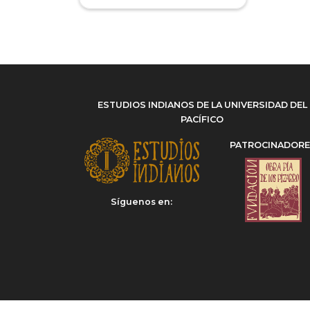
Miguel Donoso (Ed.)
(1)
Miguel Donoso Rodríguez
(1)
Miguel Fernando Gómez
Vozmediano
(1)
Nehad Bebars
(1)
Rita Valencia Saldivia
(1)
ESTUDIOS INDIANOS DE LA UNIVERSIDAD DEL
Rocío Rodríguez Ferrer
(1)
PACÍFICO
Rodrigo Faúndez Carreño
(1)
PATROCINADOR
Silvia Guadalupe Alarcón
Sánchez
(1)
Silvia Tieffemberg
(1)
Síguenos en:
Sofía Miranda Valdebenito
(1)
Stefanie Massmann
(1)