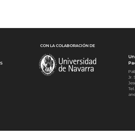
CON LA COLABORACIÓN DE
Un
Pa
ES
Pab
Jr.
Jes
Tel.
an