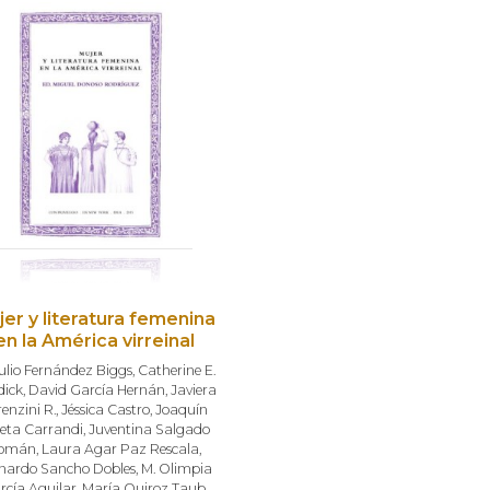
jer y literatura femenina
en la América virreinal
ulio Fernández Biggs
,
Catherine E.
dick
,
David García Hernán
,
Javiera
enzini R.
,
Jéssica Castro
,
Joaquín
eta Carrandi
,
Juventina Salgado
omán
,
Laura Agar Paz Rescala
,
nardo Sancho Dobles
,
M. Olimpia
rcía Aguilar
,
María Quiroz Taub
,