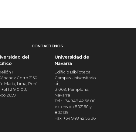
CONTÁCTENOS
iversidad del
Universidad de
cífico
Navarra
ellón I
Edificio Biblioteca
 Sánchez Cerro 2150
Campus Universitario
ús María, Lima, Perú
s/n,
: +51 1 219 0100,
31009, Pamplona,
exo 2659
Navarra
Tel.: +34 948 42 56 00,
extensión 802160 y
803139
Fax: +34 948 42 56 36