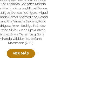
ribel Espinosa González
,
Mariela
a
,
Martina Vinatea
,
Miguel Donoso
,
Miguel Donoso Rodríguez
,
Miguel
nando Gómez Vozmediano
,
Nehad
bars
,
Rita Valencia Saldivia
,
Rocío
dríguez Ferrer
,
Rodrigo Faúndez
rreño
,
Silvia Guadalupe Alarcón
ánchez
,
Silvia Tieffemberg
,
Sofía
Miranda Valdebenito
,
Stefanie
Massmann
(
2015
)
VER MÁS