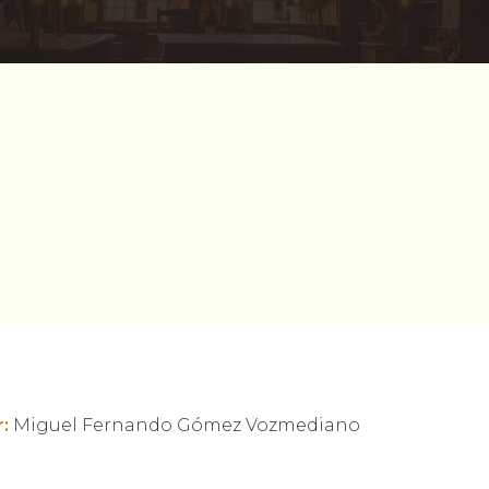
:
Miguel Fernando Gómez Vozmediano