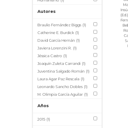
Humanismo
(1)
Ma
Lírica
(1)
Insú
Autores
(Ed.)
Literatura novohispana
(1)
Fer
Literatura sacra
(1)
Braulio Fernández Biggs
(1)
Be
Ro
Material didáctico
(1)
Catherine E. Burdick
(1)
Ca
Publicaciones PEI
(1)
David García Hernán
(1)
S
Retórica
(1)
Javiera Lorenzini R.
(1)
Virreinato de Nueva España
Jéssica Castro
(1)
(1)
Joaquín Zuleta Carrandi
(1)
Virreinato del Perú
(1)
Juventina Salgado Román
(1)
Laura Agar Paz Rescala
(1)
Leonardo Sancho Dobles
(1)
M. Olimpia García Aguilar
(1)
María Quiroz Taub
(1)
Años
Maribel Espinosa González
(1)
Mariela Insúa
(1)
2015
(1)
Martina Vinatea
(1)