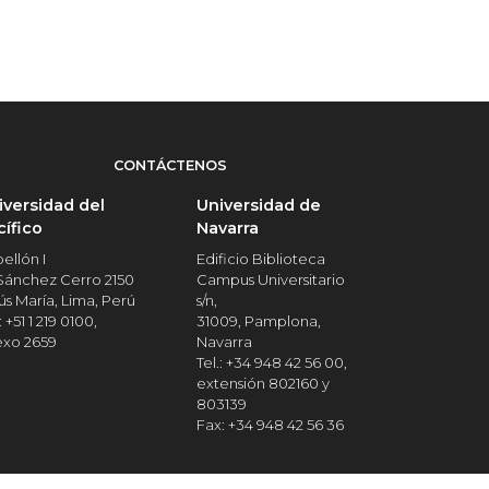
CONTÁCTENOS
iversidad del
Universidad de
cífico
Navarra
ellón I
Edificio Biblioteca
 Sánchez Cerro 2150
Campus Universitario
ús María, Lima, Perú
s/n,
: +51 1 219 0100,
31009, Pamplona,
exo 2659
Navarra
Tel.: +34 948 42 56 00,
extensión 802160 y
803139
Fax: +34 948 42 56 36