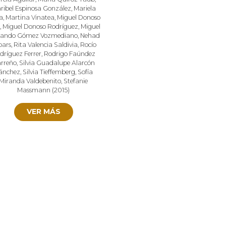
ribel Espinosa González
,
Mariela
a
,
Martina Vinatea
,
Miguel Donoso
,
Miguel Donoso Rodríguez
,
Miguel
nando Gómez Vozmediano
,
Nehad
bars
,
Rita Valencia Saldivia
,
Rocío
dríguez Ferrer
,
Rodrigo Faúndez
rreño
,
Silvia Guadalupe Alarcón
ánchez
,
Silvia Tieffemberg
,
Sofía
Miranda Valdebenito
,
Stefanie
Massmann
(
2015
)
VER MÁS