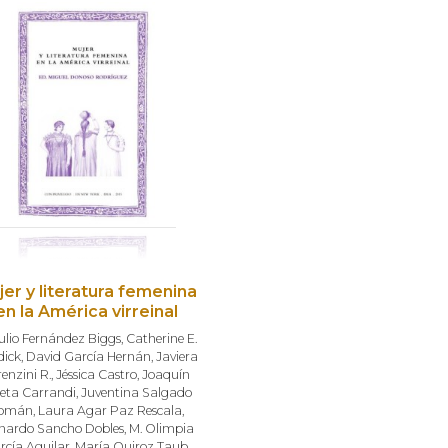
jer y literatura femenina
en la América virreinal
ulio Fernández Biggs
,
Catherine E.
dick
,
David García Hernán
,
Javiera
enzini R.
,
Jéssica Castro
,
Joaquín
eta Carrandi
,
Juventina Salgado
omán
,
Laura Agar Paz Rescala
,
nardo Sancho Dobles
,
M. Olimpia
rcía Aguilar
,
María Quiroz Taub
,