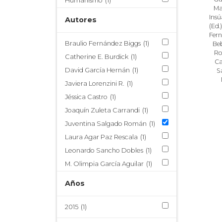
Humanismo
(1)
Ma
Lírica
(1)
Insú
Autores
(Ed.)
Literatura novohispana
(1)
Fer
Literatura sacra
(1)
Braulio Fernández Biggs
(1)
Be
Ro
Material didáctico
(1)
Catherine E. Burdick
(1)
Ca
Publicaciones PEI
(1)
David García Hernán
(1)
S
Retórica
(1)
Javiera Lorenzini R.
(1)
Virreinato de Nueva España
Jéssica Castro
(1)
(1)
Joaquín Zuleta Carrandi
(1)
Virreinato del Perú
(1)
Juventina Salgado Román
(1)
Laura Agar Paz Rescala
(1)
Leonardo Sancho Dobles
(1)
M. Olimpia García Aguilar
(1)
María Quiroz Taub
(1)
Años
Maribel Espinosa González
(1)
Mariela Insúa
(1)
2015
(1)
Martina Vinatea
(1)