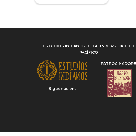
Miguel Donoso (Ed.)
(1)
Miguel Donoso Rodríguez
(1)
Miguel Fernando Gómez
Vozmediano
(1)
Nehad Bebars
(1)
Rita Valencia Saldivia
(1)
ESTUDIOS INDIANOS DE LA UNIVERSIDAD DEL
Rocío Rodríguez Ferrer
(1)
PACÍFICO
Rodrigo Faúndez Carreño
(1)
PATROCINADOR
Silvia Guadalupe Alarcón
Sánchez
(1)
Silvia Tieffemberg
(1)
Síguenos en:
Sofía Miranda Valdebenito
(1)
Stefanie Massmann
(1)