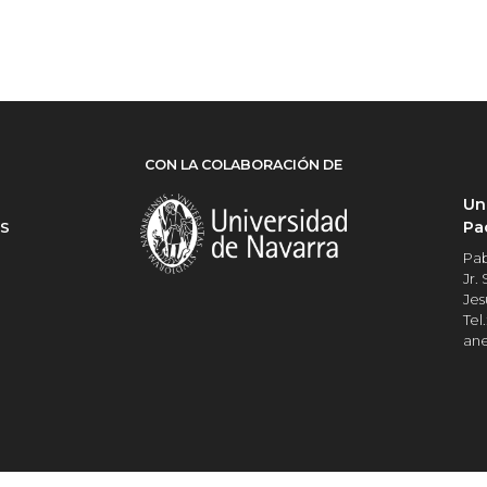
CON LA COLABORACIÓN DE
Un
Pa
ES
Pab
Jr.
Jes
Tel.
an