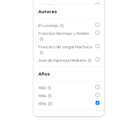
Filosofía
(1)
Autores
Historia
(2)
Historia de la ciencia
(2)
El Lunarejo
(1)
Historia de la medicina
(2)
Francisco Bermejo y Roldán
Humanismo
(1)
(1)
Lenguas amerindias
(1)
Francisco de Vargas Machuca
(1)
Lima virreinal
(1)
Juan de Espinosa Medrano
(1)
Literatura latina
(1)
Lógica
(1)
Años
Material didáctico
(1)
Medicina
(2)
1662
(1)
Neoestoicismo
(1)
1664
(1)
Poética
(1)
1694
(3)
Proyecto Epidemias
(2)
Quechua
(1)
Retórica
(1)