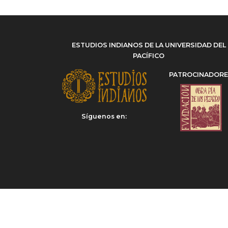
Sarampión
(2)
Siglo XVII
(2)
Teatro aurisecular
(1)
Verruga
(1)
ESTUDIOS INDIANOS DE LA UNIVERSIDAD DEL
PACÍFICO
Virreinato del Perú
(2)
PATROCINADOR
Síguenos en: