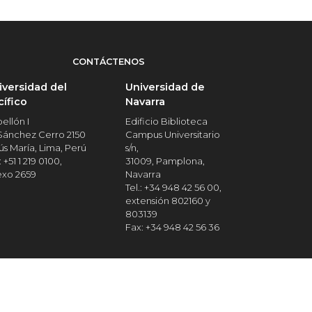
CONTÁCTENOS
iversidad del
Universidad de
cífico
Navarra
ellón I
Edificio Biblioteca
 Sánchez Cerro 2150
Campus Universitario
ús María, Lima, Perú
s/n,
: +51 1 219 0100,
31009, Pamplona,
exo 2659
Navarra
Tel.: +34 948 42 56 00,
extensión 802160 y
803139
Fax: +34 948 42 56 36