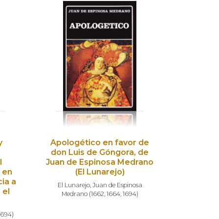
y
Apologético en favor de
l
don Luis de Góngora, de
l
Juan de Espinosa Medrano
 en
(El Lunarejo)
ia a
El Lunarejo
,
Juan de Espinosa
 el
Medrano
(
1662
,
1664
,
1694
)
1694
)