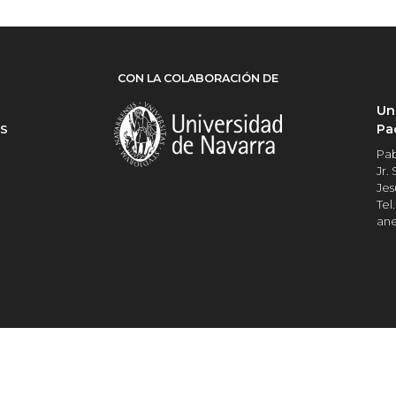
CON LA COLABORACIÓN DE
Un
Pa
ES
Pab
Jr.
Jes
Tel.
an
Universidad del Pacífico
RUC Nº 20109705129