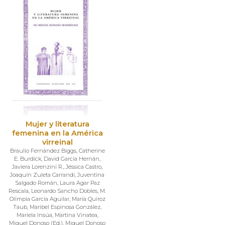
Mujer y literatura
femenina en la América
virreinal
Braulio Fernández Biggs
,
Catherine
E. Burdick
,
David García Hernán
,
Javiera Lorenzini R.
,
Jéssica Castro
,
Joaquín Zuleta Carrandi
,
Juventina
Salgado Román
,
Laura Agar Paz
Rescala
,
Leonardo Sancho Dobles
,
M.
Olimpia García Aguilar
,
María Quiroz
Taub
,
Maribel Espinosa González
,
Mariela Insúa
,
Martina Vinatea
,
Miguel Donoso (Ed.)
,
Miguel Donoso