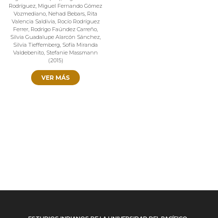
Rodríguez
,
Miguel Fernando Gómez
Vozmediano
,
Nehad Bebars
,
Rita
Valencia Saldivia
,
Rocío Rodríguez
Ferrer
,
Rodrigo Faúndez Carreño
,
Silvia Guadalupe Alarcón Sánchez
,
Silvia Tieffemberg
,
Sofía Miranda
Valdebenito
,
Stefanie Massmann
(
2015
)
VER MÁS