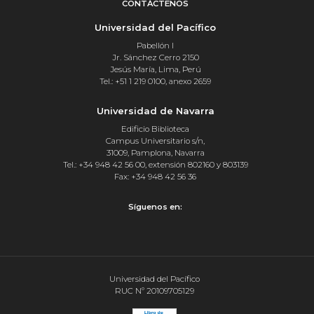
CONTÁCTENOS
Universidad del Pacífico
Pabellón I
Jr. Sánchez Cerro 2150
Jesús María, Lima, Perú
Tel.: +51 1 219 0100, anexo 2659
Universidad de Navarra
Edificio Biblioteca
Campus Universitario s/n,
31009, Pamplona, Navarra
Tel.: +34 948 42 56 00, extensión 802160 y 803139
Fax: +34 948 42 56 36
Síguenos en:
Universidad del Pacífico
RUC Nº 20109705129