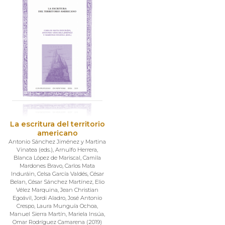
La escritura del territorio
americano
Antonio Sánchez Jiménez y Martina
Vinatea (eds.)
,
Arnulfo Herrera
,
Blanca López de Mariscal
,
Camila
Mardones Bravo
,
Carlos Mata
Induráin
,
Celsa García Valdés
,
César
Belan
,
César Sánchez Martínez
,
Elio
Vélez Marquina
,
Jean Christian
Egoávil
,
Jordi Aladro
,
José Antonio
Crespo
,
Laura Munguía Ochoa
,
Manuel Sierra Martín
,
Mariela Insúa
,
Omar Rodríguez Camarena
(
2019
)