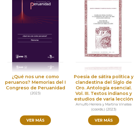
¿Qué nos une como
Poesía de sátira política y
peruanos? Memorias del I
clandestina del Siglo de
Congreso de Peruanidad
Oro. Antología esencial.
Vol. III. Textos indianos y
(
2023
)
estudios de varia lección
Arnulfo Herrera y Martina Vinatea
(coords.)
(
2023
)
VER MÁS
VER MÁS