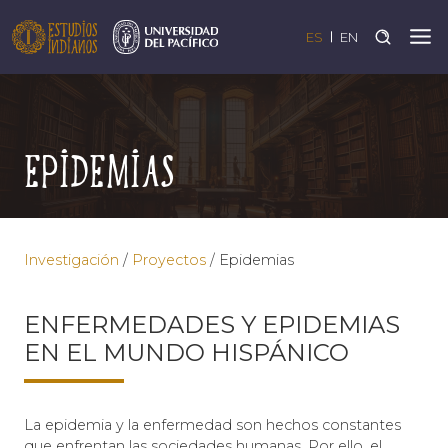
ES
EN
Epidemias
Investigación
/
Proyectos
/
Epidemias
ENFERMEDADES Y EPIDEMIAS
EN EL MUNDO HISPÁNICO
La epidemia y la enfermedad son hechos constantes
que enfrentan las sociedades humanas. Por ello, el