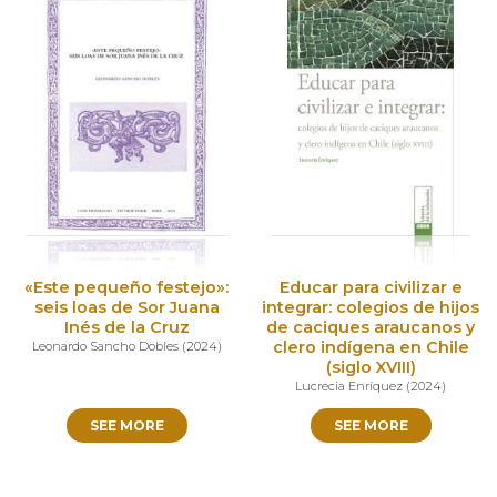
«Este pequeño festejo»:
Educar para civilizar e
seis loas de Sor Juana
integrar: colegios de hijos
Inés de la Cruz
de caciques araucanos y
clero indígena en Chile
Leonardo Sancho Dobles
(
2024
)
(siglo XVIII)
Lucrecia Enríquez
(
2024
)
SEE MORE
SEE MORE