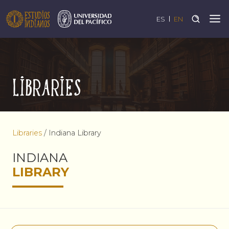
ES
EN
Libraries
Libraries
/
Indiana Library
INDIANA
LIBRARY