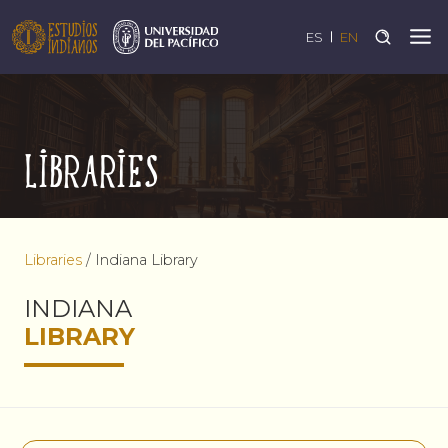
ES
EN
Libraries
Libraries
/
Indiana Library
INDIANA
LIBRARY