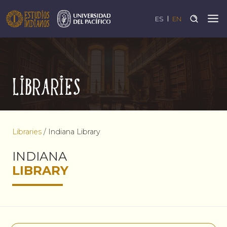
ES
EN
Libraries
Libraries
/
Indiana Library
INDIANA
LIBRARY