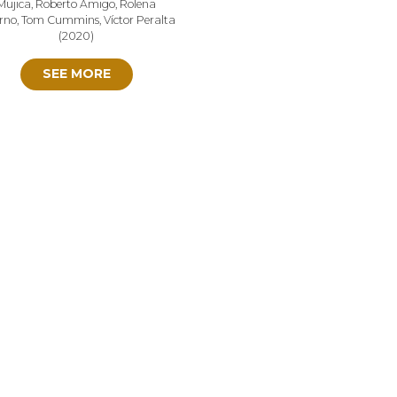
Mujica
,
Roberto Amigo
,
Rolena
rno
,
Tom Cummins
,
Víctor Peralta
(
2020
)
SEE MORE