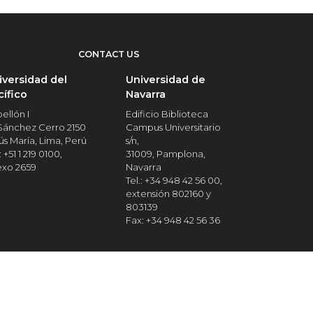
CONTACT US
iversidad del
Universidad de
cífico
Navarra
ellón I
Edificio Biblioteca
 Sánchez Cerro 2150
Campus Universitario
ús María, Lima, Perú
s/n,
: +51 1 219 0100,
31009, Pamplona,
exo 2659
Navarra
Tel.: +34 948 42 56 00,
extensión 802160 y
803139
Fax: +34 948 42 56 36