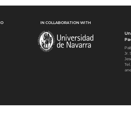
CO
IN COLLABORATION WITH
Un
Pa
Pab
Jr.
Jes
Tel.
an
Universidad del Pacífico
RUC Nº 20109705129