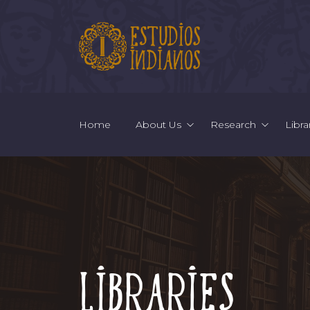
Home
About Us
Research
Libra
Libraries