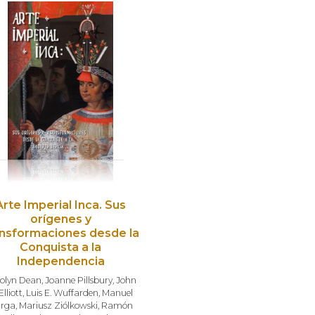
Arte Imperial Inca. Sus
orígenes y
ansformaciones desde la
Conquista a la
Independencia
olyn Dean
,
Joanne Pillsbury
,
John
Elliott
,
Luis E. Wuffarden
,
Manuel
rga
,
Mariusz Ziólkowski
,
Ramón