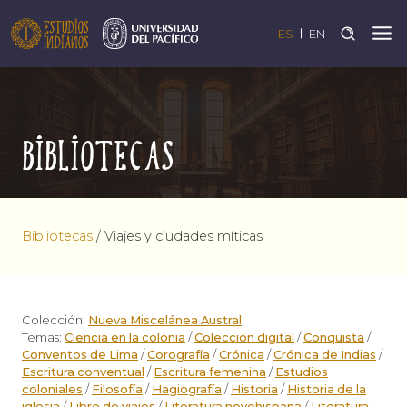
ES
EN
Bibliotecas
Bibliotecas
/
Viajes y ciudades míticas
Colección:
Nueva Miscelánea Austral
Temas:
Ciencia en la colonia
/
Colección digital
/
Conquista
/
Conventos de Lima
/
Corografía
/
Crónica
/
Crónica de Indias
/
Escritura conventual
/
Escritura femenina
/
Estudios
coloniales
/
Filosofía
/
Hagiografía
/
Historia
/
Historia de la
iglesia
/
Libro de viajes
/
Literatura novohispana
/
Literatura