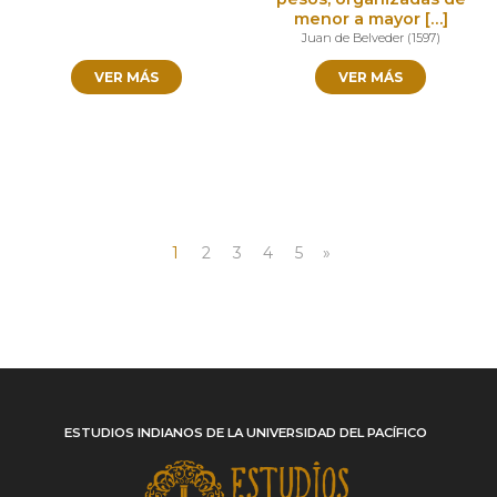
menor a mayor […]
Juan de Belveder
(
1597
)
VER MÁS
VER MÁS
1
2
3
4
5
»
ESTUDIOS INDIANOS DE LA UNIVERSIDAD DEL PACÍFICO