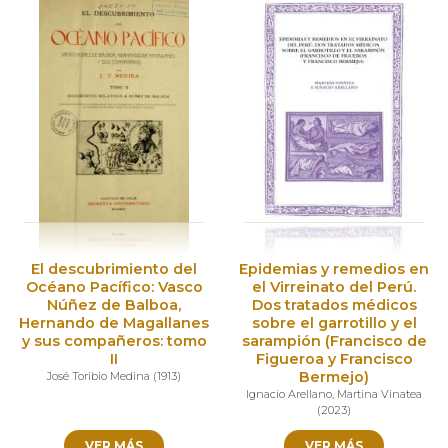
El descubrimiento del
Epidemias y remedios en
Océano Pacífico: Vasco
el Virreinato del Perú.
Núñez de Balboa,
Dos tratados médicos
Hernando de Magallanes
sobre el garrotillo y el
y sus compañeros: tomo
sarampión (Francisco de
II
Figueroa y Francisco
Bermejo)
José Toribio Medina
(
1913
)
Ignacio Arellano
,
Martina Vinatea
(
2023
)
VER MÁS
VER MÁS