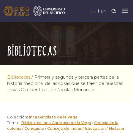
ES
EN
Bibliotecas
Bibliotecas
/
Primera y segunda y tercera partes de la
historia medicinal de las cosas que se traen de nuestras
Indias Occidentales, de Nicolás Monardes
Colección:
Inca Garcilaso de la Vega
Temas:
Biblioteca Inca Garcilaso de la Vega
/
Ciencia en la
colonia
/
Conquista
/
Consejo de Indias
/
Educación
/
Historia