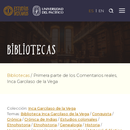
ES
EN
Bibliotecas
Bibliotecas
/
Primera parte de los Comentarios reales,
Inca Garcilaso de la Vega
Colección:
Inca Garcilaso de la Vega
Temas:
Biblioteca Inca Garcilaso de la Vega
/
Conquista
/
Crónica
/
Crónica de Indias
/
Estudios coloniales
/
Etnohistoria
/
Etnohistoria
/
Genealogía
/
Historia
/