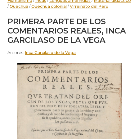
Humanismo
/
Incas
/
Lenguas amerindias
/
Material didáctico
/
Quechua
/
Quechua colonial
/
Virreinato del Perú
PRIMERA PARTE DE LOS
COMENTARIOS REALES, INCA
GARCILASO DE LA VEGA
Autores:
Inca Garcilaso de la Vega