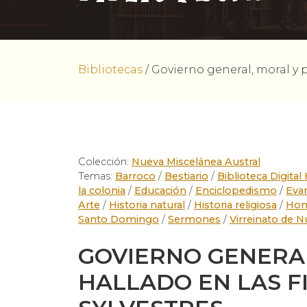
Bibliotecas
/
Govierno general, moral y po
Colección:
Nueva Miscelánea Austral
Temas:
Barroco
/
Bestiario
/
Biblioteca Digital
la colonia
/
Educación
/
Enciclopedismo
/
Eva
Arte
/
Historia natural
/
Historia religiosa
/
Hom
Santo Domingo
/
Sermones
/
Virreinato de 
GOVIERNO GENERAL
HALLADO EN LAS F