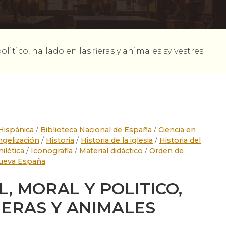
litico, hallado en las fieras y animales sylvestres
 Hispánica
/
Biblioteca Nacional de España
/
Ciencia en
ngelización
/
Historia
/
Historia de la iglesia
/
Historia del
ilética
/
Iconografía
/
Material didáctico
/
Orden de
Nueva España
, MORAL Y POLITICO,
IERAS Y ANIMALES