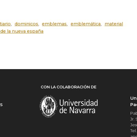
,
,
,
,
iario
dominicos
emblemas
emblemática
material
o de la nueva españa
CON LA COLABORACIÓN DE
Un
Pa
ES
Pab
Jr.
Jes
Tel.
an