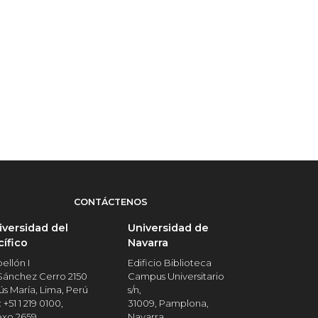
CONTÁCTENOS
iversidad del
Universidad de
cífico
Navarra
ellón I
Edificio Biblioteca
 Sánchez Cerro 2150
Campus Universitario
ús María, Lima, Perú
s/n,
: +51 1 219 0100,
31009, Pamplona,
exo 2659
Navarra