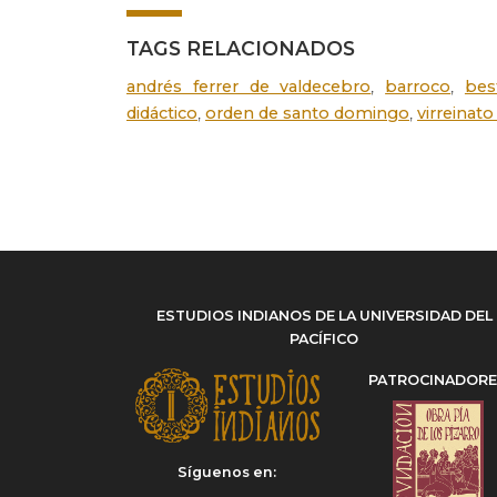
TAGS RELACIONADOS
,
,
andrés ferrer de valdecebro
barroco
best
,
,
didáctico
orden de santo domingo
virreinat
ESTUDIOS INDIANOS DE LA UNIVERSIDAD DEL
PACÍFICO
PATROCINADOR
Síguenos en: