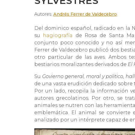
SYLVESTRES
Autores:
Andrés Ferrer de Valdecebro
Del dominico español, radicado en la N
su
hagiografía
de Rosa de Santa Marí
conjunto poco conocido y no así menos
Ferrer de Valdecebro publicó dos bestia
otro particular de las aves. Ambos te
bestiarios moralizantes derivados de
El 
Su
Govierno general, moral y politico, hal
de una vasta erudición dedicado sobre t
Por un lado, recopila la información ve
autores grecolatinos. Por otro, se tr
animales se nutren con las herramientas
emblemática. El animal se convierte e
analizado por un intérprete capaz de en