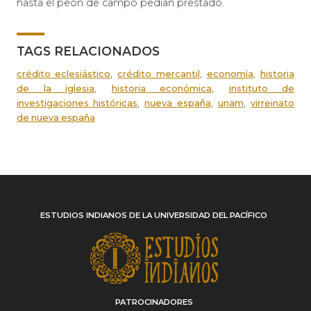
hasta el peón de campo pedían prestado.
TAGS RELACIONADOS
,
,
,
crédito eclesiástico
crédito mercantil
economía
historia
,
,
de la iglesia
historia económica
instituto de
,
,
,
investigaciones históricas
nueva españa
unam
virreinato
de nueva españa
ESTUDIOS INDIANOS DE LA UNIVERSIDAD DEL PACÍFICO
PATROCINADORES