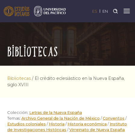
ES
EN
Bibliotecas
Bibliotecas
/
El crédito eclesiástico en la Nueva España,
siglo XVIII
Colección:
Letras de la Nueva España
Temas:
Archivo General de la Nación de México
/
Conventos
/
Estudios coloniales
/
Historia
/
Historia económica
/
Instituto
de Investigaciones Históricas
/
Virreinato de Nueva España