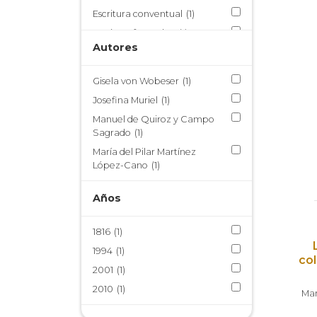
Escritura conventual
(1)
Escritura femenina
(1)
Autores
Estudios coloniales
(3)
Hagiografía
(1)
Gisela von Wobeser
(1)
Historia
(3)
Josefina Muriel
(1)
Historia de la iglesia
(1)
Manuel de Quiroz y Campo
Historia de las mujeres
(1)
Sagrado
(1)
Historia económica
(2)
María del Pilar Martínez
López-Cano
(1)
Humanismo
(1)
Instituto de Investigaciones
Años
Históricas
(3)
Lírica
(1)
1816
(1)
Literatura gastronómica
(1)
1994
(1)
Literatura novohispana
(2)
col
2001
(1)
Literatura sacra
(2)
2010
(1)
Mar
Manuscrito
(1)
Misticismo
(1)