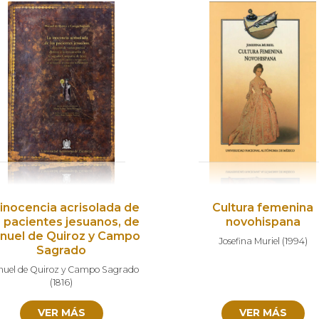
 inocencia acrisolada de
Cultura femenina
s pacientes jesuanos, de
novohispana
nuel de Quiroz y Campo
Josefina Muriel
(
1994
)
Sagrado
uel de Quiroz y Campo Sagrado
(
1816
)
VER MÁS
VER MÁS