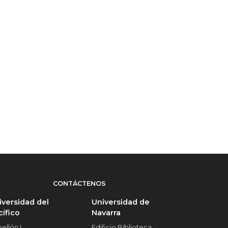
CONTÁCTENOS
iversidad del
Universidad de
cífico
Navarra
ellón I
Edificio Biblioteca