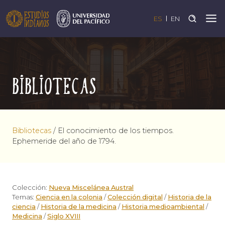
ES
EN
Bibliotecas
Bibliotecas
/
El conocimiento de los tiempos.
Ephemeride del año de 1794.
Colección:
Nueva Miscelánea Austral
Temas:
Ciencia en la colonia
/
Colección digital
/
Historia de la
ciencia
/
Historia de la medicina
/
Historia medioambiental
/
Medicina
/
Siglo XVIII