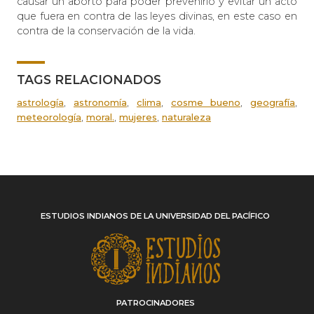
causar un aborto para poder prevenirlo y evitar un acto
que fuera en contra de las leyes divinas, en este caso en
contra de la conservación de la vida.
TAGS RELACIONADOS
,
,
,
,
,
astrología
astronomía
clima
cosme bueno
geografía
,
,
,
meteorología
moral.
mujeres
naturaleza
ESTUDIOS INDIANOS DE LA UNIVERSIDAD DEL PACÍFICO
PATROCINADORES