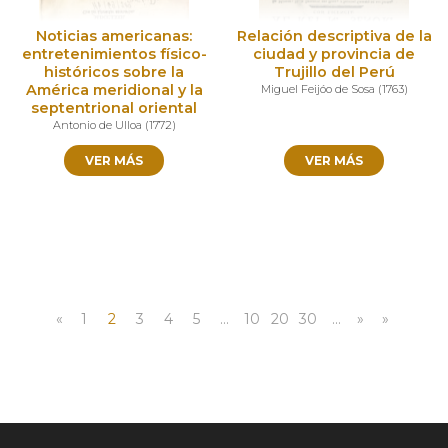
Noticias americanas:
Relación descriptiva de la
entretenimientos físico-
ciudad y provincia de
históricos sobre la
Trujillo del Perú
América meridional y la
Miguel Feijóo de Sosa
(
1763
)
septentrional oriental
Antonio de Ulloa
(
1772
)
VER MÁS
VER MÁS
«
1
2
3
4
5
...
10
20
30
...
»
»