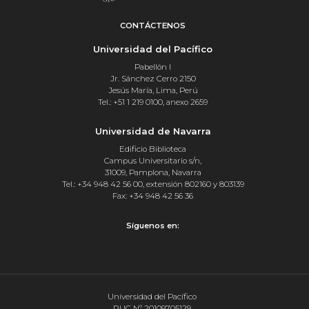
CONTÁCTENOS
Universidad del Pacífico
Pabellón I
Jr. Sánchez Cerro 2150
Jesús María, Lima, Perú
Tel.: +51 1 219 0100, anexo 2659
Universidad de Navarra
Edificio Biblioteca
Campus Universitario s/n,
31009, Pamplona, Navarra
Tel.: +34 948 42 56 00, extensión 802160 y 803139
Fax: +34 948 42 56 36
Síguenos en:
Universidad del Pacífico
RUC Nº 20109705129