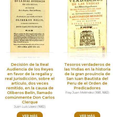
Decisión de la Real
Tesoros verdaderos de
Audiencia de los Reyes
las Yndias en la historia
en favor de la regalia y
de la gran prouincia de
real jurisdicción, sobre el
San Iuan Bautista del
artículo, dos veces
Peru de el Orden de
remitido, en la causa de
Predicadores
Oliberos Belín, llamado
Fray Juan Meléndez
(
1681
,
1682
)
comúnmente Don Carlos
Clerque
Juan Luis López
(
1682
)
VER MÁS
VER MÁS