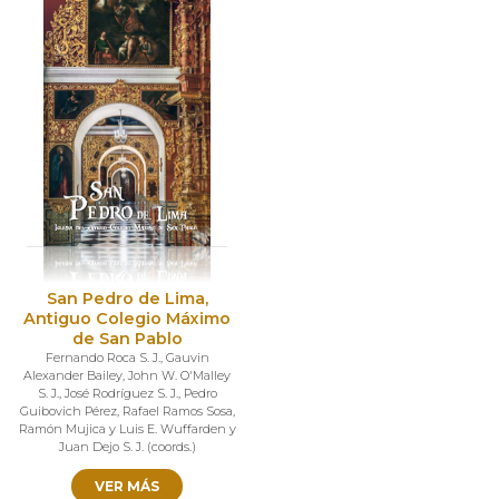
San Pedro de Lima,
Antiguo Colegio Máximo
de San Pablo
Fernando Roca S. J.
,
Gauvin
Alexander Bailey
,
John W. O'Malley
S. J.
,
José Rodríguez S. J.
,
Pedro
Guibovich Pérez
,
Rafael Ramos Sosa
,
Ramón Mujica y Luis E. Wuffarden y
Juan Dejo S. J. (coords.)
VER MÁS