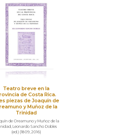
Teatro breve en la
rovincia de Costa Rica.
es piezas de Joaquín de
reamuno y Muñoz de la
Trinidad
quín de Oreamuno y Muñoz de la
inidad
,
Leonardo Sancho Dobles
(ed.)
(
1809
,
2016
)