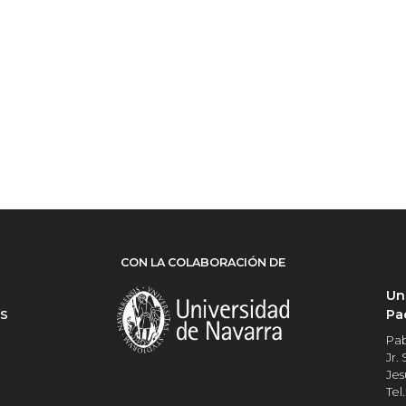
CON LA COLABORACIÓN DE
Un
Pa
ES
Pab
Jr.
Jes
Tel.