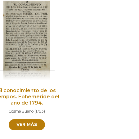
El conocimiento de los
iempos. Ephemeride del
año de 1794.
Cosme Bueno
(
1793
)
VER MÁS