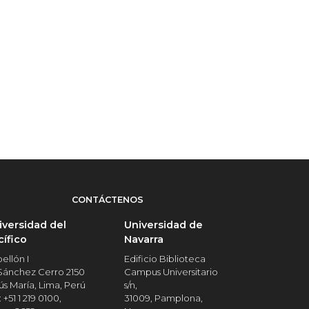
CONTÁCTENOS
iversidad del
Universidad de
cífico
Navarra
ellón I
Edificio Biblioteca
 Sánchez Cerro 2150
Campus Universitario
ús María, Lima, Perú
s/n,
: +51 1 219 0100,
31009, Pamplona,