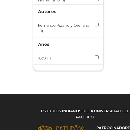
Humanismo
(1)
Orden de Calatrava
(1)
Autores
Virreinato de Nueva España
(1)
Fernando Pizarro y Orellana
Virreinato del Perú
(1)
(1)
Años
1639
(1)
ESTUDIOS INDIANOS DE LA UNIVERSIDAD DEL
PACÍFICO
PATROCINADOR