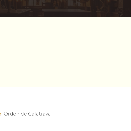
:
Orden de Calatrava