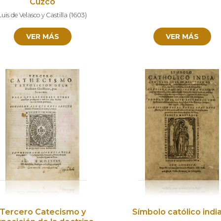
Cuzco
Luis de Velasco y Castilla
(
1603
)
VER MÁS
VER MÁS
Tercero Catecismo y
Símbolo católico indi