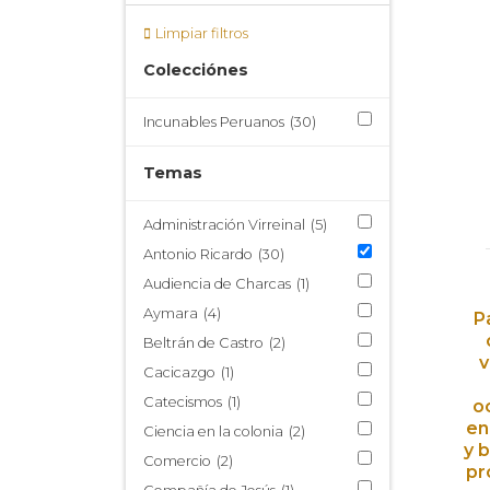
Limpiar filtros
Colecciónes
Incunables Peruanos
(30)
Temas
Administración Virreinal
(5)
Antonio Ricardo
(30)
Audiencia de Charcas
(1)
Aymara
(4)
P
Beltrán de Castro
(2)
v
Cacicazgo
(1)
Catecismos
(1)
o
en
Ciencia en la colonia
(2)
y 
Comercio
(2)
pr