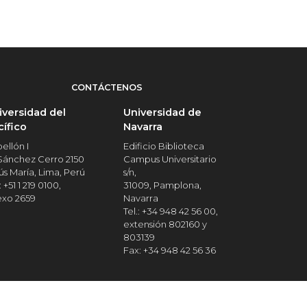
CONTÁCTENOS
iversidad del
Universidad de
cífico
Navarra
ellón I
Edificio Biblioteca
 Sánchez Cerro 2150
Campus Universitario
ús María, Lima, Perú
s/n,
: +51 1 219 0100,
31009, Pamplona,
exo 2659
Navarra
Tel.: +34 948 42 56 00,
extensión 802160 y
803139
Fax: +34 948 42 56 36