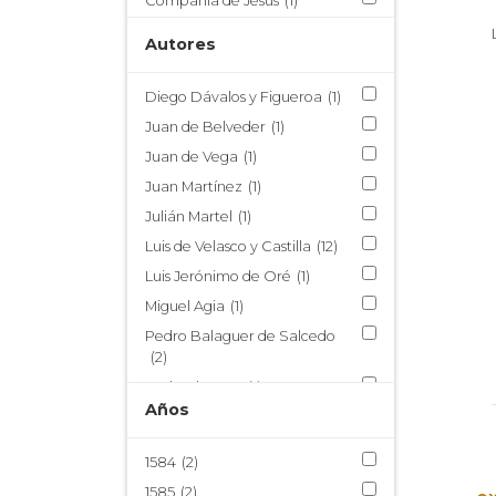
Compañía de Jesús
(1)
Conventos
(1)
Autores
Corregidores
(2)
Cultura Impresa
(29)
Diego Dávalos y Figueroa
(1)
Educación
(3)
Juan de Belveder
(1)
Épica colonial
(2)
Juan de Vega
(1)
Estrategia Militar
(2)
Juan Martínez
(1)
Evangelización
(7)
Julián Martel
(1)
Extirpación de Idolatrías
(1)
Luis de Velasco y Castilla
(12)
Gramáticas de Lenguas
Luis Jerónimo de Oré
(1)
amerindias
(5)
Miguel Agia
(1)
Historia de la Ciencia
(2)
Pedro Balaguer de Salcedo
Historia de la iglesia
(7)
(2)
Historia del Libro
(30)
Pedro de Oña
(1)
Años
Historia Económica
(8)
Pedro Gutiérrez Flores
(1)
Historia Política
(7)
1584
(2)
Historia Social
(13)
1585
(2)