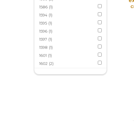
ex
Hoja de coca
(1)
c
1586
(1)
Humanismo
(1)
1594
(1)
Incunables
(29)
1595
(1)
Incunables peruanos
(30)
1596
(1)
Latín
(2)
1597
(1)
Lenguas amerindias
(4)
1598
(1)
Luis Jerónimo de Oré
(1)
1601
(1)
Matemáticas
(1)
1602
(2)
Miscelánea
(1)
1603
(12)
Orden de San Agustín
(1)
1604
(2)
Orden de San Francisco
(3)
1605
(1)
Petrarquismo
(1)
ca. 1594
(2)
Quechua
(5)
Reino de Chile
(1)
Repartimientos
(2)
Richard Hawkins
(2)
Sermones
(2)