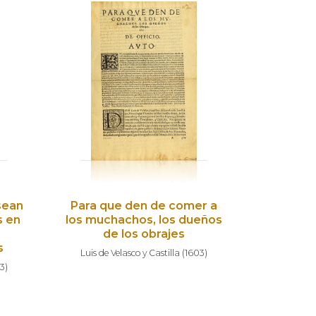
sean
Para que den de comer a
s en
los muchachos, los dueños
de los obrajes
s
Luis de Velasco y Castilla
(
1603
)
03
)