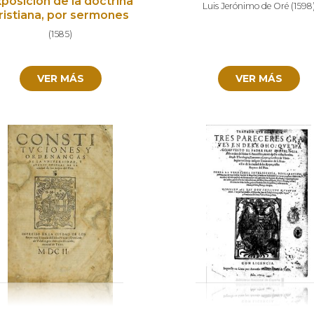
posición de la doctrina
Luis Jerónimo de Oré
(
1598
ristiana, por sermones
(
1585
)
VER MÁS
VER MÁS